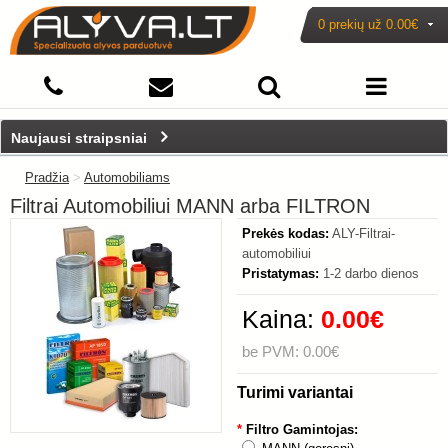
0 prekių už
0.00€
Naujausi straipsniai
Pradžia
>
Automobiliams
Filtrai Automobiliui MANN arba FILTRON
Prekės kodas:
ALY-Filtrai-
automobiliui
Pristatymas:
1-2 darbo dienos
Kaina:
0.00€
be PVM: 0.00€
Turimi variantai
*
Filtro Gamintojas: