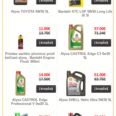
Į krepšelį
Į krepšelį
Alyva TOYOTA 5W30 5L
Bardahl XTC LSP 5W30 Long Life
III 5l
11.00€
57.00€
13.75€
71.24€
Į krepšelį
Į krepšelį
Priedas variklio plovimui prieš
Alyva CASTROL Edge C3 5w30
keičiant alyvą - Bardahl Engine
5L
Flush 300ml
14.00€
51.00€
17.50€
63.75€
Į krepšelį
Į krepšelį
Alyva CASTROL Edge
Alyva SHELL Helix Ultra 5W30 5L
Professional V 0w20 1L