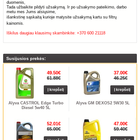
duomenis,
Tada užbaikite pildyti užsakymą. Ir po užsakymo pateikimo, darbo
metu mes Jums atsiųsime,
išankstinę sąskaitą kurioje matysite užsakymą kartu su filtrų
kainomis.
Iškilus daugiau klausimų skambinkite: +370 600 21118
Susijusios prekės:
49.50€
37.00€
61.88€
46.25€
Į krepšelį
Į krepšelį
Alyva CASTROL Edge Turbo
Alyva GM DEXOS2 5W30 5L
Diesel 5w40 5L
52.01€
47.00€
65.00€
59.40€