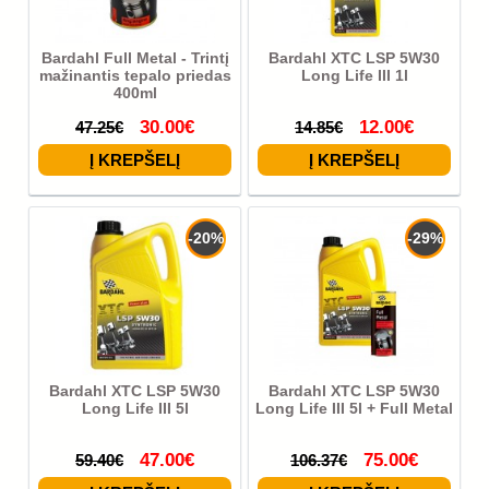
Bardahl Full Metal - Trintį
Bardahl XTC LSP 5W30
mažinantis tepalo priedas
Long Life III 1l
400ml
30.00€
12.00€
47.25€
14.85€
-20%
-29%
Bardahl XTC LSP 5W30
Bardahl XTC LSP 5W30
Long Life III 5l
Long Life III 5l + Full Metal
47.00€
75.00€
59.40€
106.37€