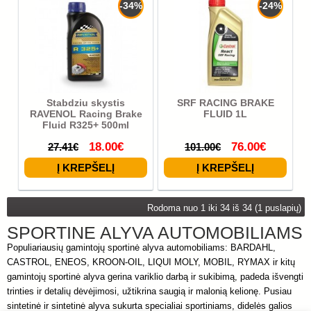
-34%
-24%
Stabdziu skystis
SRF RACING BRAKE
RAVENOL Racing Brake
FLUID 1L
Fluid R325+ 500ml
18.00€
76.00€
27.41€
101.00€
Rodoma nuo 1 iki 34 iš 34 (1 puslapių)
SPORTINĖ ALYVA AUTOMOBILIAMS
Populiariausių gamintojų sportinė alyva automobiliams: BARDAHL,
CASTROL, ENEOS, KROON-OIL, LIQUI MOLY, MOBIL, RYMAX ir kitų
gamintojų sportinė alyva gerina variklio darbą ir sukibimą, padeda išvengti
trinties ir detalių dėvėjimosi, užtikrina saugią ir malonią kelionę. Pusiau
sintetinė ir sintetinė alyva sukurta specialiai sportiniams, didelės galios