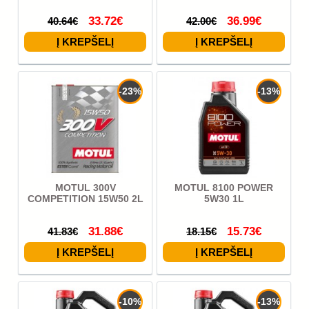
33.72€
36.99€
40.64€
42.00€
-23%
-13%
MOTUL 300V
MOTUL 8100 POWER
COMPETITION 15W50 2L
5W30 1L
31.88€
15.73€
41.83€
18.15€
-10%
-13%