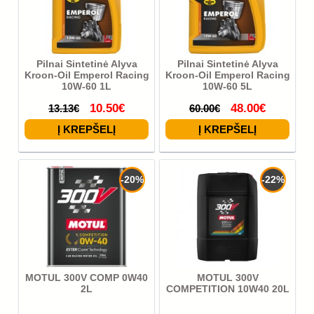
Pilnai Sintetinė Alyva
Pilnai Sintetinė Alyva
Kroon-Oil Emperol Racing
Kroon-Oil Emperol Racing
10W-60 1L
10W-60 5L
10.50€
48.00€
13.13€
60.00€
-20%
-22%
MOTUL 300V COMP 0W40
MOTUL 300V
2L
COMPETITION 10W40 20L