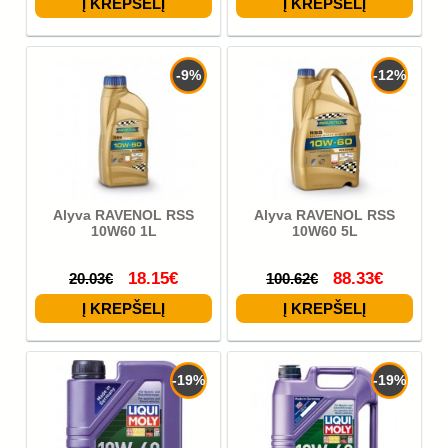
-9%
-12%
Alyva RAVENOL RSS
Alyva RAVENOL RSS
10W60 1L
10W60 5L
18.15€
88.33€
20.03€
100.62€
-19%
-19%