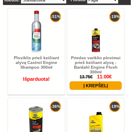
Rikiuoti:
Pagal
-51%
-19%
Ploviklis prieš keičiant
Priedas variklio plovimui
alyvą Castrol Engine
prieš keičiant alyvą -
Shampoo 300ml
Bardahl Engine Flush
300ml
11.00€
13.75€
Išparduota!
-36%
-19%