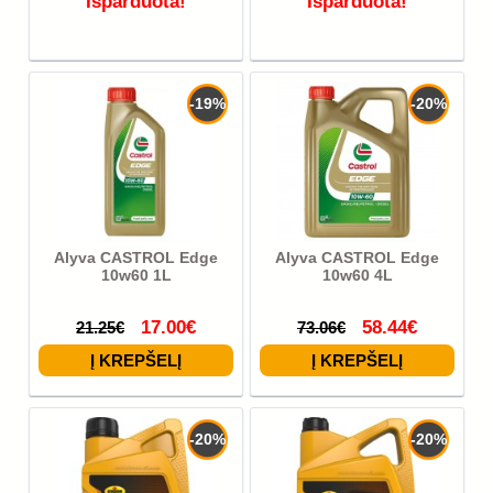
Išparduota!
Išparduota!
-19%
-20%
Alyva CASTROL Edge
Alyva CASTROL Edge
10w60 1L
10w60 4L
17.00€
58.44€
21.25€
73.06€
-20%
-20%