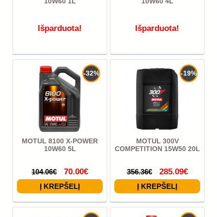
10W60 1L
10W60 4L
Išparduota!
Išparduota!
-32%
-19%
MOTUL 8100 X-POWER
MOTUL 300V
10W60 5L
COMPETITION 15W50 20L
70.00€
285.09€
104.06€
356.36€