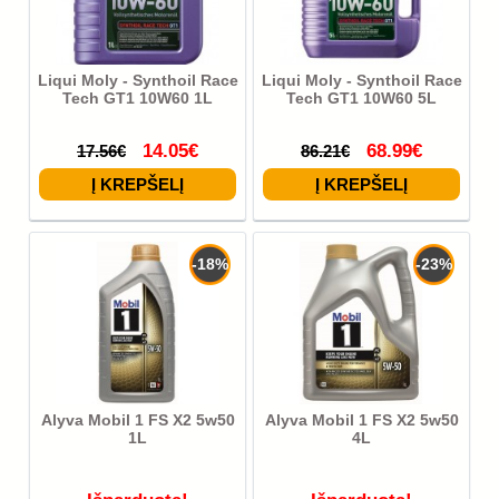
Liqui Moly - Synthoil Race
Liqui Moly - Synthoil Race
Tech GT1 10W60 1L
Tech GT1 10W60 5L
14.05€
68.99€
17.56€
86.21€
-18%
-23%
Alyva Mobil 1 FS X2 5w50
Alyva Mobil 1 FS X2 5w50
1L
4L