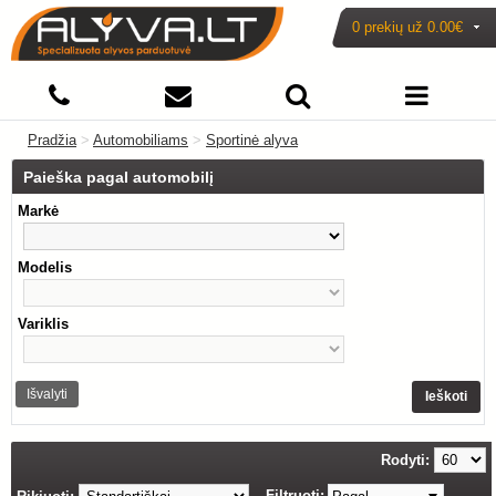
0 prekių už
0.00€
Pradžia
>
Automobiliams
>
Sportinė alyva
Paieška pagal automobilį
Markė
Modelis
Variklis
Išvalyti
Ieškoti
Rodyti:
Filtruoti: