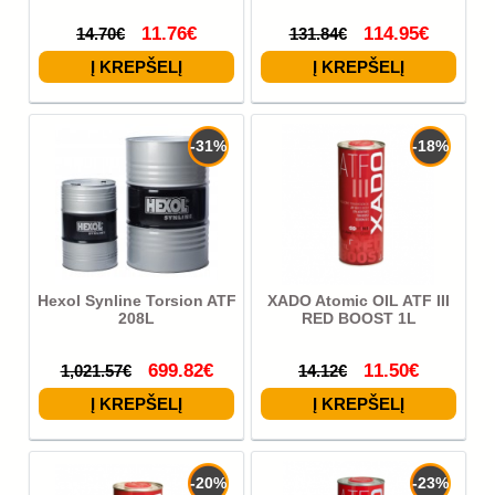
11.76€
114.95€
14.70€
131.84€
-31%
-18%
Hexol Synline Torsion ATF
XADO Atomic OIL ATF III
208L
RED BOOST 1L
699.82€
11.50€
1,021.57€
14.12€
-20%
-23%