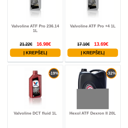
Valvoline ATF Pro 236.14
Valvoline ATF Pro +4 1L
1L
16.98€
13.69€
21.22€
17.10€
-19%
-32%
Valvoline DCT fluid 1L
Hexol ATF Dexron II 20L