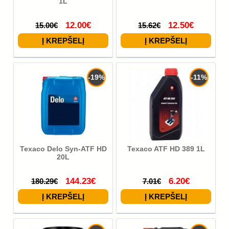
1L
12.00€
12.50€
15.00€
15.62€
-19%
-11%
Texaco Delo Syn-ATF HD
Texaco ATF HD 389 1L
20L
144.23€
6.20€
180.29€
7.01€