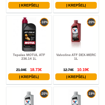
-10%
-20%
Tepalas MOTUL ATF
Valvoline ATF DEX-MERC
236.14 1L
1L
18.73€
10.19€
21.04€
12.74€
-20%
-19%