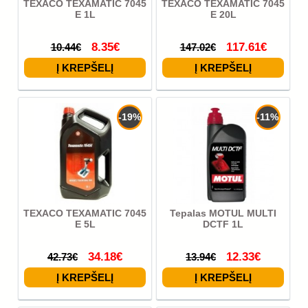
TEXACO TEXAMATIC 7045
TEXACO TEXAMATIC 7045
E 1L
E 20L
8.35€
117.61€
10.44€
147.02€
-19%
-11%
TEXACO TEXAMATIC 7045
Tepalas MOTUL MULTI
E 5L
DCTF 1L
34.18€
12.33€
42.73€
13.94€