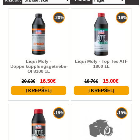
Rikiuoti:
Pagal
-20%
-19%
Liqui Moly -
Liqui Moly - Top Tec ATF
Doppelkupplungsgetriebe-
1800 1L
Öl 8100 1L
16.50€
15.00€
20.63€
18.76€
-19%
-19%