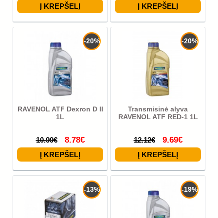
-20%
-20%
RAVENOL ATF Dexron D II
Transmisinė alyva
1L
RAVENOL ATF RED-1 1L
8.78€
9.69€
10.99€
12.12€
-13%
-19%