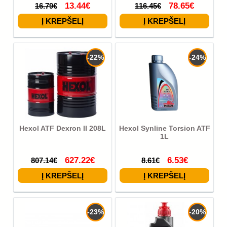
13.44€
78.65€
16.79€
116.45€
-22%
-24%
Hexol ATF Dexron II 208L
Hexol Synline Torsion ATF
1L
627.22€
6.53€
807.14€
8.61€
-23%
-20%