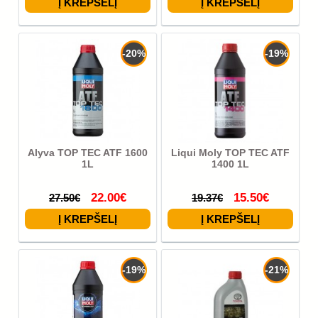
-20%
-19%
Alyva TOP TEC ATF 1600
Liqui Moly TOP TEC ATF
1L
1400 1L
22.00€
15.50€
27.50€
19.37€
-19%
-21%