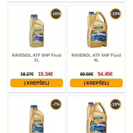
-16%
-10%
RAVENOL ATF 6HP Fluid
RAVENOL ATF 6HP Fluid
1L
4L
15.34€
54.45€
18.27€
60.50€
-7%
-19%