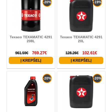
-20%
-19%
Texaco TEXAMATIC 4291
Texaco TEXAMATIC 4291
208L
20L
769.27€
102.61€
961.59€
128.26€
-20%
-20%