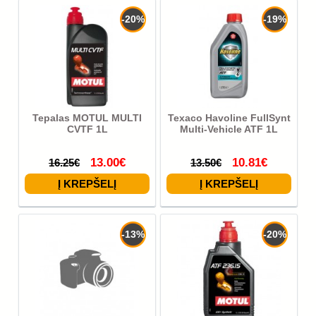
-20%
-19%
Tepalas MOTUL MULTI
Texaco Havoline FullSynt
CVTF 1L
Multi-Vehicle ATF 1L
13.00€
10.81€
16.25€
13.50€
-13%
-20%