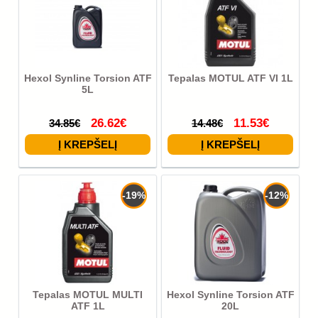
Hexol Synline Torsion ATF
Tepalas MOTUL ATF VI 1L
5L
26.62€
11.53€
34.85€
14.48€
-19%
-12%
Tepalas MOTUL MULTI
Hexol Synline Torsion ATF
ATF 1L
20L