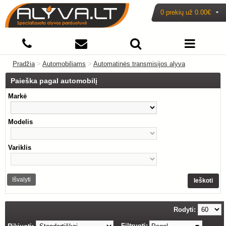
0 prekių už
0.00€
Pradžia
>
Automobiliams
>
Automatinės transmisijos alyva
Paieška pagal automobilį
Markė
Modelis
Variklis
Išvalyti
Ieškoti
Rodyti:
Filtruoti: