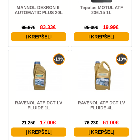
MANNOL DEXRON III
Tepalas MOTUL ATF
AUTOMATIC PLUS 20L
236.15 1L
83.33€
19.99€
95.87€
25.00€
-19%
-19%
RAVENOL ATF DCT LV
RAVENOL ATF DCT LV
FLUIDE 1L
FLUIDE 4L
17.00€
61.00€
21.25€
76.23€