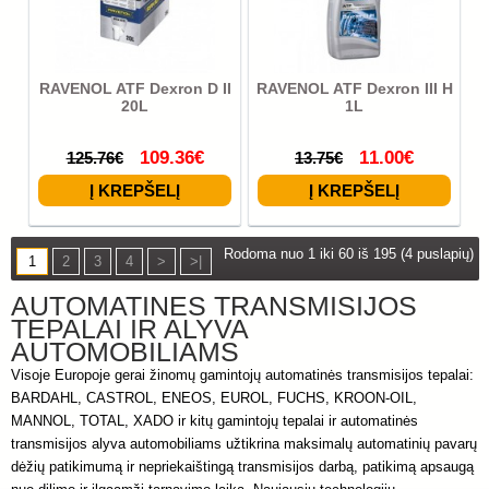
RAVENOL ATF Dexron D II
RAVENOL ATF Dexron III H
20L
1L
109.36€
11.00€
125.76€
13.75€
Rodoma nuo 1 iki 60 iš 195 (4 puslapių)
1
2
3
4
>
>|
AUTOMATINĖS TRANSMISIJOS
TEPALAI IR ALYVA
AUTOMOBILIAMS
Visoje Europoje gerai žinomų gamintojų automatinės transmisijos tepalai:
BARDAHL, CASTROL, ENEOS, EUROL, FUCHS, KROON-OIL,
MANNOL, TOTAL, XADO ir kitų gamintojų tepalai ir automatinės
transmisijos alyva automobiliams užtikrina maksimalų automatinių pavarų
dėžių patikimumą ir nepriekaištingą transmisijos darbą, patikimą apsaugą