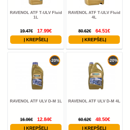
RAVENOL ATF T-ULV Fluid
RAVENOL ATF T-ULV Fluid
1L
4L
17.99€
64.51€
19.47€
80.62€
-20%
-20%
RAVENOL ATF ULV D-M 1L
RAVENOL ATF ULV D-M 4L
12.84€
48.50€
16.06€
60.62€