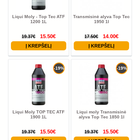
Liqui Moly - Top Tec ATF
Transmisinė alyva Top Tec
1200 1L
1950 1l
15.50€
14.00€
19.37€
17.50€
-19%
-19%
Liqui Moly TOP TEC ATF
Liqui moly Transmisinė
1900 1L
alyva Top Tec 1850 1l
15.50€
15.50€
19.37€
19.37€