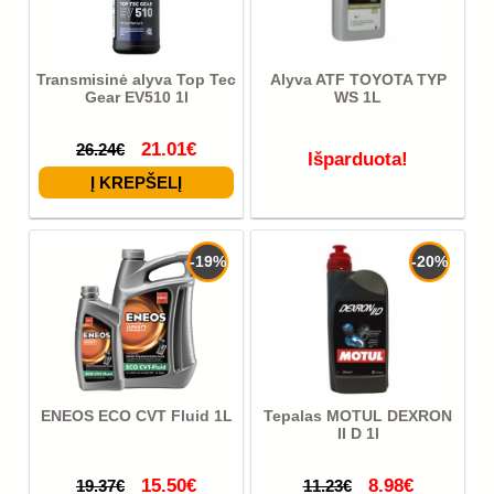
Transmisinė alyva Top Tec
Alyva ATF TOYOTA TYP
Gear EV510 1l
WS 1L
21.01€
26.24€
Išparduota!
-19%
-20%
ENEOS ECO CVT Fluid 1L
Tepalas MOTUL DEXRON
II D 1l
15.50€
8.98€
19.37€
11.23€