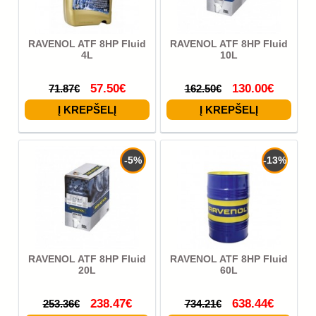
RAVENOL ATF 8HP Fluid
RAVENOL ATF 8HP Fluid
4L
10L
57.50€
130.00€
71.87€
162.50€
-5%
-13%
RAVENOL ATF 8HP Fluid
RAVENOL ATF 8HP Fluid
20L
60L
238.47€
638.44€
253.36€
734.21€