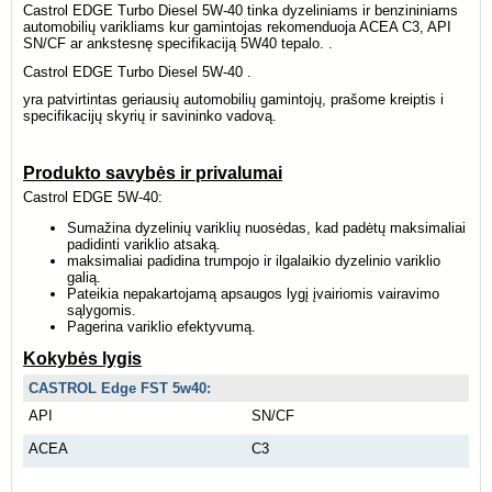
Castrol EDGE Turbo Diesel 5W-40 tinka dyzeliniams ir benzininiams
automobilių varikliams kur gamintojas rekomenduoja ACEA C3, API
SN/CF ar ankstesnę specifikaciją 5W40 tepalo. .
Castrol EDGE Turbo Diesel 5W-40 .
yra patvirtintas geriausių automobilių gamintojų, prašome kreiptis i
specifikacijų skyrių ir savininko vadovą.
Produkto savybės ir privalumai
Castrol EDGE 5W-40:
Sumažina dyzelinių variklių nuosėdas, kad padėtų maksimaliai
padidinti variklio atsaką.
maksimaliai padidina trumpojo ir ilgalaikio dyzelinio variklio
galią.
Pateikia nepakartojamą apsaugos lygį įvairiomis vairavimo
sąlygomis.
Pagerina variklio efektyvumą.
Kokybės lygis
CASTROL Edge FST 5w40:
API
SN/CF
ACEA
C3