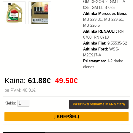
GM DEXOS 2, GM LL-A-
025, GM LL-B-025
Atitinka Mercedes-Benz:
MB 229.31, MB 229.51,
MB 226.5
Atitinka RENAULT:
RN
0700, RN 0710
Atitinka Fiat:
9.55535-S2
Atitinka Ford:
WSS-
M2C917-A
Pristatymas:
1-2 darbo
dienos
Kaina:
61.88€
49.50€
be PVM: 40.91€
Kiekis:
Pasirinkti reikiamą MANN filtrą