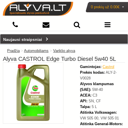
0 prekių už
0.00€
-20%
Naujausi straipsniai
Pradžia
>
Automobiliams
>
Variklio alyva
Alyva CASTROL Edge Turbo Diesel 5w40 5L
Gamintojas:
Castrol
Prekės kodas:
ALY-2-
V0028
Alyvos klampumas
(SAE):
5W-40
ACEA:
C3
API:
SN, CF
Talpa:
5 L
Atitinka Volkswagen:
VW 505 00, VW 505 01
Atitinka General-Motors: