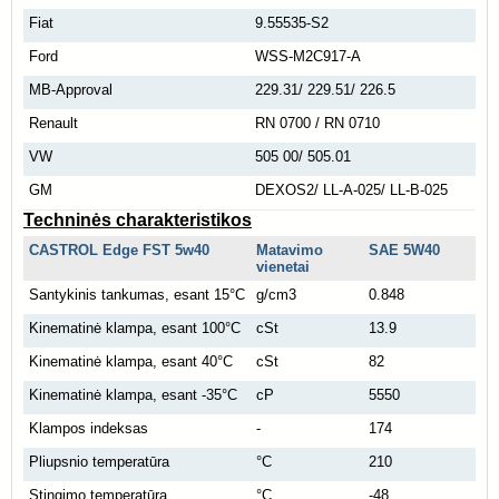
Fiat
9.55535-S2
Ford
WSS-M2C917-A
MB-Approval
229.31/ 229.51/ 226.5
Renault
RN 0700 / RN 0710
VW
505 00/ 505.01
GM
DEXOS2/ LL-A-025/ LL-B-025
Techninės charakteristikos
CASTROL Edge FST 5w40
Matavimo
SAE 5W40
vienetai
Santykinis tankumas, esant 15°C
g/cm3
0.848
Kinematinė klampa, esant 100°C
cSt
13.9
Kinematinė klampa, esant 40°C
cSt
82
Kinematinė klampa, esant -35°C
cP
5550
Klampos indeksas
-
174
Pliupsnio temperatūra
°C
210
Stingimo temperatūra
°C
-48