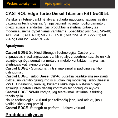
Prekės aprašymas
Apie gamintoją
CASTROL Edge Turbo Diesel Titanium FST 5w40 5L
Visiškai sintetinė variklinė alyva, sukurta naudojant naujausias itin
pažangias technologijas. Viršija pagrindinių automobilių gamintojų
griežčiausius standartus. Šis produktas išskirtinai pritaikytas
moderniausiems dyzeliniams varikliams. Specifikacijos: SAE 5W-40;
API SN/CF; ACEA C3; 505.00/ 505.01; MB 229.51;
MB 229.31; MB
226.5;
Ford WSS-M2C917-A.
Aprašymas
Castrol EDGE
Su Fluid Strength Technologija, Castrol yra
stipriausias ir pažangiausias variklinių alyvų asortimentas. Jo unikali
adaptyvioji jėga sumažina metalo ir metalo kontaktavimą įvairiais
skirtingais važiavimo greičiais .
Castrol EDGE
- Sumažina trintį ir maksimaliai padidina variklio
galingumą .
Castrol EDGE Turbo Diesel 5W-40
Suteikia pasitikėjimą reikalauti
didžiausio variklio galingumo iš šiuolaikinių modernių Turbo Diesel ir
VW PD inžinerinių variklių, kuriems reikalinga aukštesnio lygio
apsauga ir patobulintos degalų kontrolės technologijos alyvos. .
Castrol EDGE 5W-40
Įrodyta, jog testavimai užtikrina išskirtinę
tepalo galia. .
Nauja technologija, kuri turi prisitaikančią jėgą, kad atitiktų jūsų
variklio kiekvieną poreikį .
Castrol EDGE
. Strength to perform - Laisvę vairuoti.
Produkto taikymas