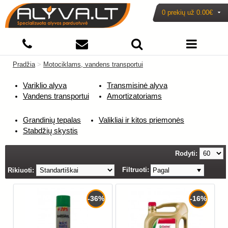
0 prekių už
0.00€
Pradžia
>
Motociklams, vandens transportui
Variklio alyva
Transmisinė alyva
Vandens transportui
Amortizatoriams
Grandinių tepalas
Valikliai ir kitos priemonės
Stabdžių skystis
Rodyti:
Filtruoti:
Rikiuoti:
Pagal
-36%
-16%