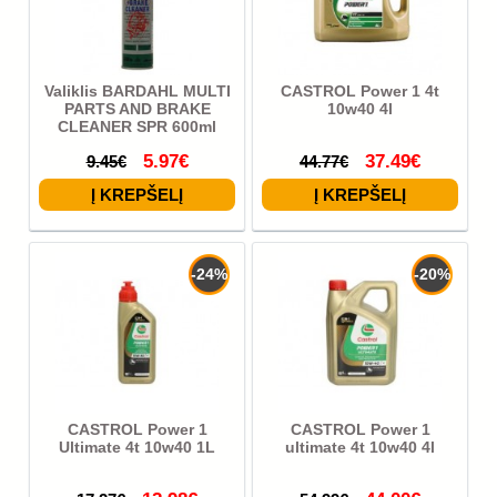
Valiklis BARDAHL MULTI
CASTROL Power 1 4t
PARTS AND BRAKE
10w40 4l
CLEANER SPR 600ml
5.97€
37.49€
9.45€
44.77€
-24%
-20%
CASTROL Power 1
CASTROL Power 1
Ultimate 4t 10w40 1L
ultimate 4t 10w40 4l