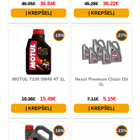
36.84€
36.22€
46.05€
45.28€
-19%
-27%
MOTUL 7100 5W40 4T 1L
Hexol Premium Chain Oil
1L
15.49€
5.15€
19.36€
7.11€
-16%
-23%