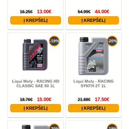
13.00€
44.00€
16.25€
54.99€
-19%
-20%
Liqui Moly - RACING HD
Liqui Moly - RACING
CLASSIC SAE 50 1L
SYNTH 2T 1L
15.00€
17.50€
18.76€
21.88€
-20%
-19%