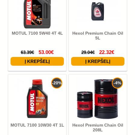
MOTUL 7100 5W40 4T 4L
Hexol Premium Chain Oil
5L
53.00€
22.32€
63.39€
29.04€
-20%
-4%
MOTUL 7100 10W30 4T 1L
Hexol Premium Chain Oil
208L