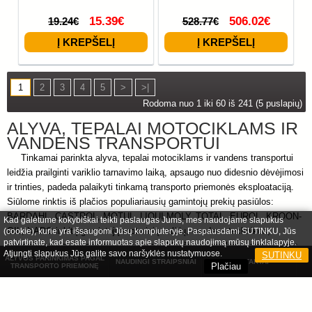
15.39€
506.02€
19.24€
528.77€
1
2
3
4
5
>
>|
Rodoma nuo 1 iki 60 iš 241 (5 puslapių)
ALYVA, TEPALAI MOTOCIKLAMS IR
VANDENS TRANSPORTUI
Tinkamai parinkta alyva, tepalai motociklams ir vandens transportui
leidžia prailginti variklio tarnavimo laiką, apsaugo nuo didesnio dėvėjimosi
ir trinties, padeda palaikyti tinkamą transporto priemonės eksploataciją.
Siūlome rinktis iš plačios populiariausių gamintojų prekių pasiūlos:
BARDAHL, CASTROL, MOTUL, LIQUI MOLY, TOTAL, EUROL, KROON-
Kad galėtume kokybiškai teikti paslaugas Jums, mes naudojame slapukus
OIL, XADO ir kitų gamintojų motorinių valčių, vandens technikos,
(cookie), kurie yra išsaugomi Jūsų kompiuteryje. Paspausdami SUTINKU, Jūs
patvirtinate, kad esate informuotas apie slapukų naudojimą mūsų tinklalapyje.
motociklų tepalai ir alyvos užtikrina variklio švarą, prailgina variklio dalių
Atjungti slapukus Jūs galite savo naršyklės nustatymuose.
SUTINKU
ALYVOS PARINKIMAS PAGAL
tarnavimo laiką, gerina jų darbą ir variklio efektyvumą.
NAUDINGI STRAIPSNIAI
KONTAKTAI
Plačiau
TRANSPORTO PRIEMONĘ