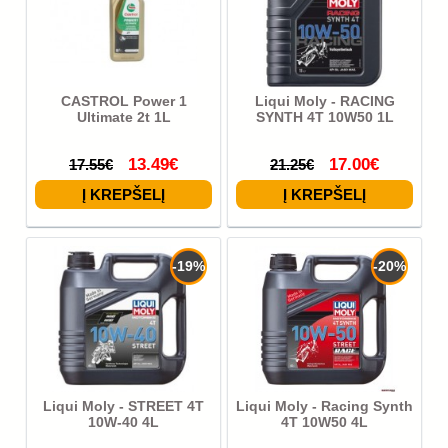
CASTROL Power 1
Liqui Moly - RACING
Ultimate 2t 1L
SYNTH 4T 10W50 1L
13.49€
17.00€
17.55€
21.25€
-19%
-20%
Liqui Moly - STREET 4T
Liqui Moly - Racing Synth
10W-40 4L
4T 10W50 4L