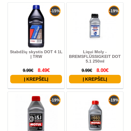
-15%
-19%
Stabdžių skystis DOT 4 1L
Liqui Moly -
| TRW
BREMSFLÜSSIGKEIT DOT
5.1 250ml
8.49€
8.00€
9.99€
9.99€
-19%
-19%