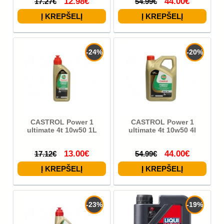
12.98€
44.00€
17.27€
54.99€
-24%
-20%
CASTROL Power 1
CASTROL Power 1
ultimate 4t 10w50 1L
ultimate 4t 10w50 4l
13.00€
44.00€
17.12€
54.99€
-23%
-19%