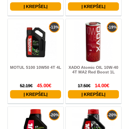
-13%
-19%
MOTUL 5100 10W50 4T 4L
XADO Atomic OIL 10W-40
4T MA2 Red Boost 1L
45.00€
14.00€
52.19€
17.50€
-20%
-20%