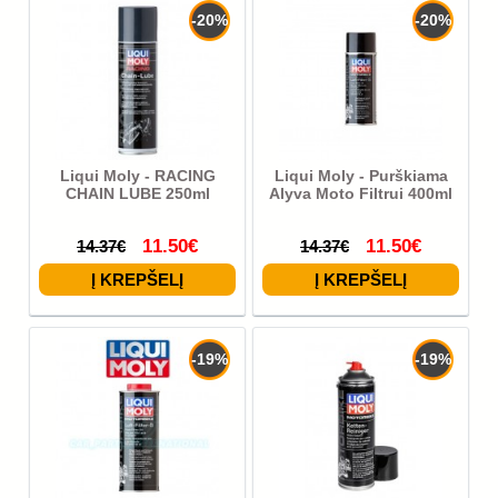
-20%
-20%
Liqui Moly - RACING
Liqui Moly - Purškiama
CHAIN LUBE 250ml
Alyva Moto Filtrui 400ml
11.50€
11.50€
14.37€
14.37€
-19%
-19%