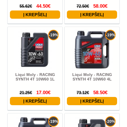
44.50€
58.00€
55.62€
72.50€
-19%
-19%
Liqui Moly - RACING
Liqui Moly - RACING
SYNTH 4T 10W60 1L
SYNTH 4T 10W60 4L
17.00€
58.50€
21.25€
73.12€
-19%
-20%