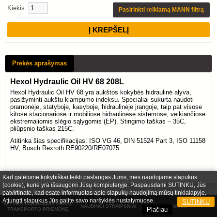
Kiekis:
Pasirinkti reikiamą MANN filtrą
Prekės aprašymas
Hexol Hydraulic Oil HV 68 208L
Hexol Hydraulic Oil HV 68 yra aukštos kokybės hidraulinė alyva,
pasižyminti aukštu klampumo indeksu. Specialiai sukurta naudoti
pramonėje, statyboje, kasyboje, hidraulinėje įrangoje, taip pat visose
kitose stacionariose ir mobiliose hidraulinėse sistemose, veikiančiose
ekstremaliomis slėgio sąlygomis (EP). Stingimo taškas – 35C,
pliūpsnio taškas 215C.
Atitinka šias specifikacijas: ISO VG 46, DIN 51524 Part 3, ISO 11158
HV, Bosch Rexroth RE90220/RE07075
Kad galėtume kokybiškai teikti paslaugas Jums, mes naudojame slapukus
(cookie), kurie yra išsaugomi Jūsų kompiuteryje. Paspausdami SUTINKU, Jūs
patvirtinate, kad esate informuotas apie slapukų naudojimą mūsų tinklalapyje.
Atjungti slapukus Jūs galite savo naršyklės nustatymuose.
SUTINKU
ALYVOS PARINKIMAS PAGAL
NAUDINGI STRAIPSNIAI
KONTAKTAI
Plačiau
TRANSPORTO PRIEMONĘ