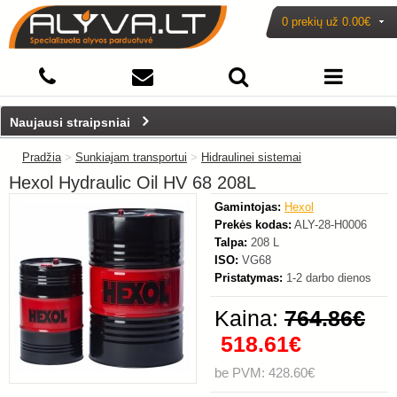
0 prekių už
0.00€
-32%
Naujausi straipsniai
Pradžia
>
Sunkiajam transportui
>
Hidraulinei sistemai
Hexol Hydraulic Oil HV 68 208L
Gamintojas:
Hexol
Prekės kodas:
ALY-28-H0006
Talpa:
208 L
ISO:
VG68
Pristatymas:
1-2 darbo dienos
Kaina:
764.86€
518.61€
be PVM: 428.60€