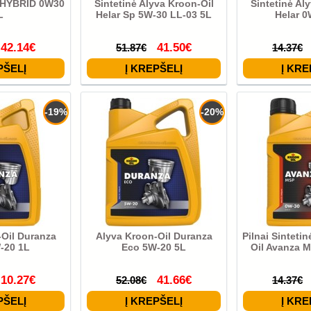
HYBRID 0W30
Sintetinė Alyva Kroon-Oil
Sintetinė Al
L
Helar Sp 5W-30 LL-03 5L
Helar 0
42.14€
41.50€
51.87€
14.37€
-19%
-20%
-Oil Duranza
Alyva Kroon-Oil Duranza
Pilnai Sinteti
-20 1L
Eco 5W-20 5L
Oil Avanza 
10.27€
41.66€
52.08€
14.37€