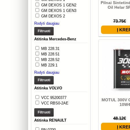
Pilnai Sintetin
GM DEXOS 1 GEN2
Oil Helar S
GM DEXOS 1 GEN3
GM DEXOS 2
73.75€
Rodyti daugiau
Filtruoti
Atitinka Mercedes-Benz
MB 228.31
MB 228.51
MB 228.52
MB 229.1
Rodyti daugiau
Filtruoti
Atitinka VOLVO
VCC 95200377
MOTUL 300V 
VCC RBS0-2AE
10W4
Filtruoti
48.12€
Atitinka RENAULT
RN 0700