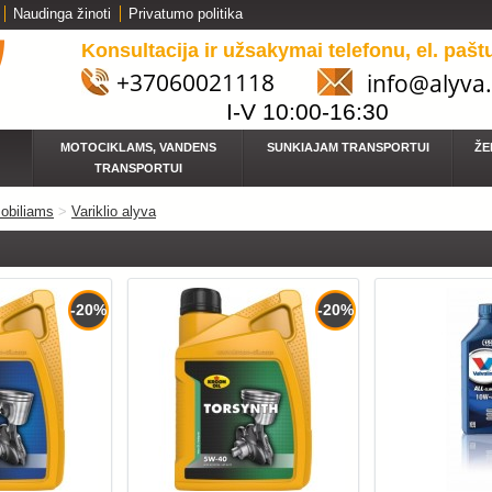
Naudinga žinoti
Privatumo politika
Konsultacija ir užsakymai telefonu, el. pašt
+37060021118
info@alyva.
I-V 10:00-16:30
MOTOCIKLAMS, VANDENS
SUNKIAJAM TRANSPORTUI
ŽE
TRANSPORTUI
obiliams
>
Variklio alyva
-20%
-20%