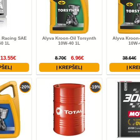
1 Racing SAE
Alyva Kroon-Oil Torsynth
Alyva Kroon-
60 1L
10W-40 1L
10W-
13.55€
6.96€
8.70€
38.64€
-20%
-19%