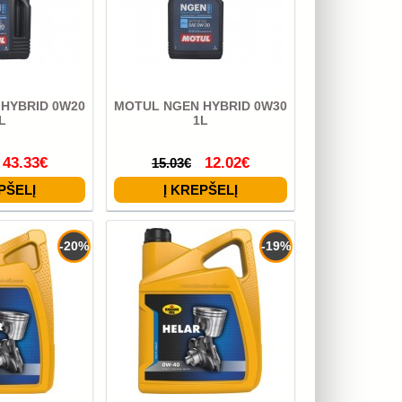
HYBRID 0W20
MOTUL NGEN HYBRID 0W30
L
1L
43.33€
12.02€
15.03€
-20%
-19%