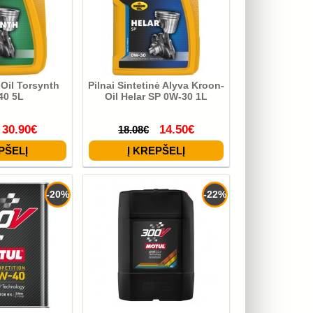
Oil Torsynth
Pilnai Sintetinė Alyva Kroon-
40 5L
Oil Helar SP 0W-30 1L
30.90€
14.50€
18.08€
-20%
-22%