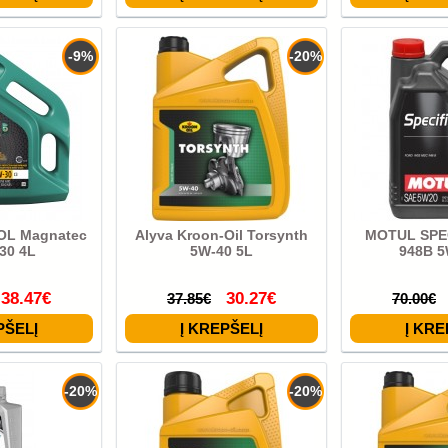
-9%
-20%
OL Magnatec
Alyva Kroon-Oil Torsynth
MOTUL SPE
30 4L
5W-40 5L
948B 5
38.47€
30.27€
37.85€
70.00€
-20%
-20%