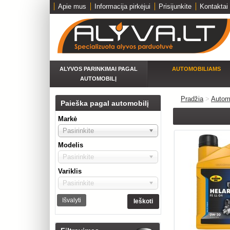
Apie mus
Informacija pirkėjui
Prisijunkite
Kontaktai
ALYVOS PARINKIMAI PAGAL
AUTOMOBILIAMS
AUTOMOBILĮ
Pradžia
>
Autom
Paieška pagal automobilį
Markė
Pasirinkite
Modelis
Pasirinkite
Variklis
Pasirinkite
Išvalyti
Ieškoti