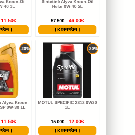
yva Kroon-Oil
Sintetinė Alyva Kroon-Oil
W-40 1L
Helar 0W-40 5L
11.50€
46.00€
57.50€
-20%
-20%
nė Alyva Kroon-
MOTUL SPECIFIC 2312 0W30
MSP 0W-30 1L
1L
11.50€
12.00€
15.00€