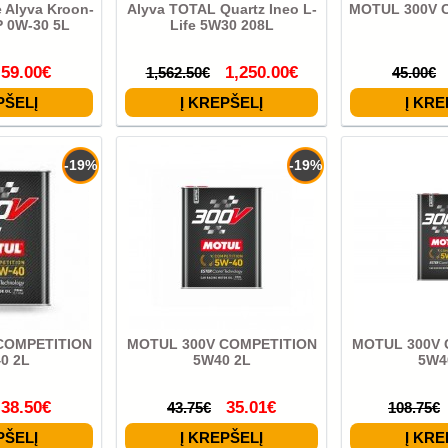
ė Alyva Kroon-
Alyva TOTAL Quartz Ineo L-
MOTUL 300V 
P 0W-30 5L
Life 5W30 208L
59.00€
1,250.00€
1,562.50€
45.00€
-19%
-19%
COMPETITION
MOTUL 300V COMPETITION
MOTUL 300V 
0 2L
5W40 2L
5W4
38.50€
35.01€
43.75€
108.75€