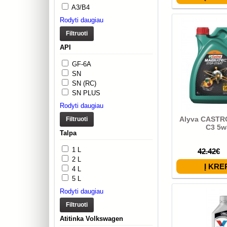
A3/B4
Rodyti daugiau
Filtruoti
API
GF-6A
SN
SN (RC)
SN PLUS
Rodyti daugiau
Alyva CASTR
Filtruoti
C3 5w
Talpa
1 L
42.42€
2 L
4 L
5 L
Rodyti daugiau
Filtruoti
Atitinka Volkswagen