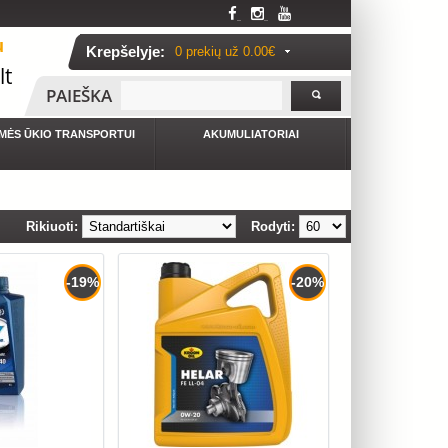
u
Krepšelyje:
0 prekių už
0.00€
lt
PAIEŠKA
MĖS ŪKIO TRANSPORTUI
AKUMULIATORIAI
Rikiuoti:
Rodyti:
-19%
-20%