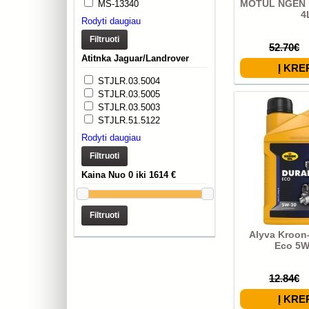
MOTUL NGEN 
MS-13340
4
Rodyti daugiau
Filtruoti
52.70€
Atitnka Jaguar/Landrover
STJLR.03.5004
STJLR.03.5005
STJLR.03.5003
STJLR.51.5122
Rodyti daugiau
Filtruoti
Kaina Nuo 0 iki 1614 €
Filtruoti
Alyva Kroon
Eco 5W
12.84€