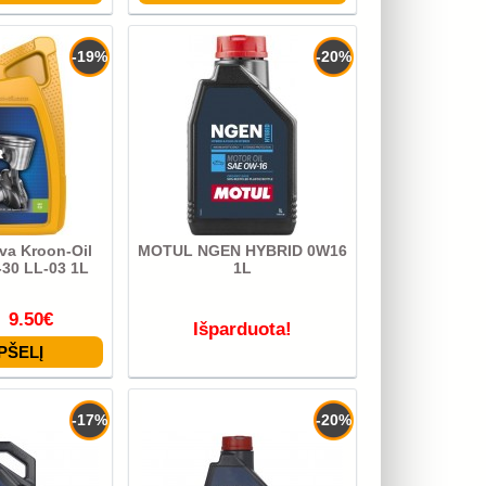
-19%
-20%
yva Kroon-Oil
MOTUL NGEN HYBRID 0W16
-30 LL-03 1L
1L
9.50€
Išparduota!
-17%
-20%