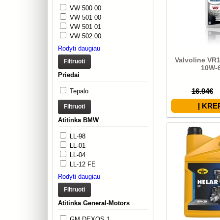
VW 500 00
VW 501 00
VW 501 01
VW 502 00
Rodyti daugiau
Valvoline VR
Filtruoti
10W-
Priedai
16.94€
Tepalo
Filtruoti
Atitinka BMW
LL-98
LL-01
LL-04
LL-12 FE
Rodyti daugiau
Filtruoti
Atitinka General-Motors
GM DEXOS 1