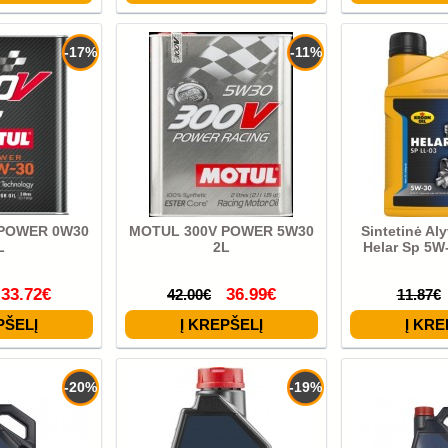
-17%
-11%
 POWER 0W30
MOTUL 300V POWER 5W30
Sintetinė Al
L
2L
Helar Sp 5W
33.72€
36.99€
42.00€
11.87€
-20%
-19%