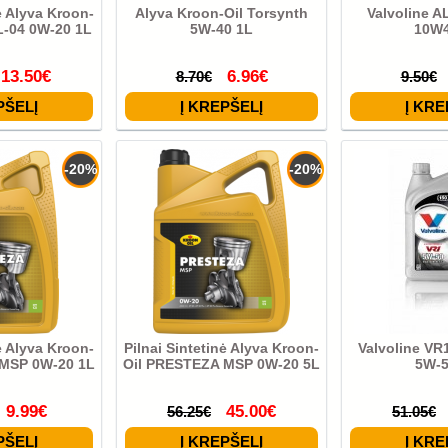
ė Alyva Kroon-
Alyva Kroon-Oil Torsynth
Valvoline 
LL-04 0W-20 1L
5W-40 1L
10W4
13.50€
6.96€
8.70€
9.50€
-20%
-20%
ė Alyva Kroon-
Pilnai Sintetinė Alyva Kroon-
Valvoline VR
 MSP 0W-20 1L
Oil PRESTEZA MSP 0W-20 5L
5W-5
9.99€
45.00€
56.25€
51.05€