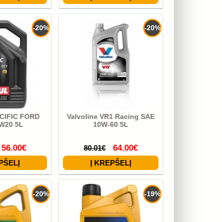
-20%
-20%
CIFIC FORD
Valvoline VR1 Racing SAE
W20 5L
10W-60 5L
56.00€
64.00€
80.01€
-20%
-19%