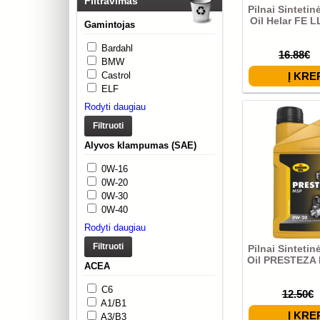
Filtravimas
Pilnai Sintetin
Oil Helar FE 
Gamintojas
Bardahl
16.88€
BMW
Castrol
ELF
Rodyti daugiau
Filtruoti
Alyvos klampumas (SAE)
0W-16
0W-20
0W-30
0W-40
Rodyti daugiau
Filtruoti
Pilnai Sintetin
Oil PRESTEZA
ACEA
C6
12.50€
A1/B1
A3/B3