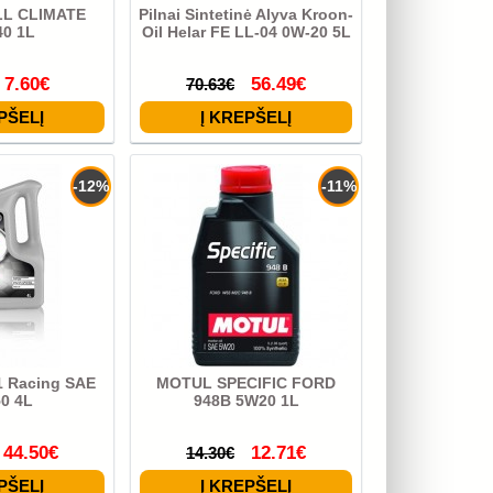
ALL CLIMATE
Pilnai Sintetinė Alyva Kroon-
0 1L
Oil Helar FE LL-04 0W-20 5L
7.60€
56.49€
70.63€
-12%
-11%
1 Racing SAE
MOTUL SPECIFIC FORD
0 4L
948B 5W20 1L
44.50€
12.71€
14.30€