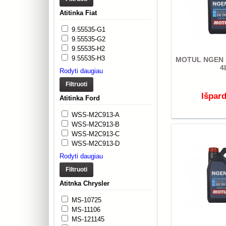
Atitinka Fiat
9.55535-G1
9.55535-G2
9.55535-H2
9.55535-H3
MOTUL NGEN 
4
Rodyti daugiau
Filtruoti
Išpar
Atitinka Ford
WSS-M2C913-A
WSS-M2C913-B
WSS-M2C913-C
WSS-M2C913-D
Rodyti daugiau
Filtruoti
Atitnka Chrysler
MS-10725
MS-11106
MS-121145