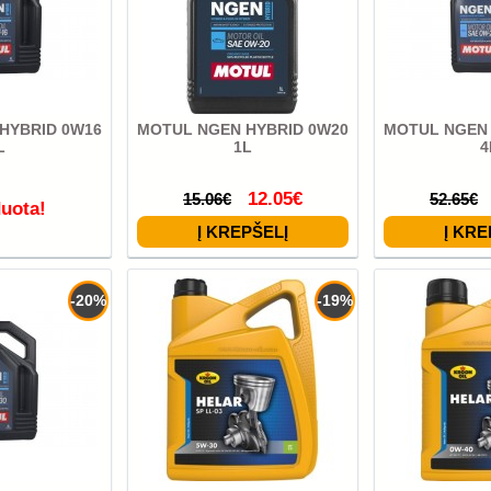
HYBRID 0W16
MOTUL NGEN HYBRID 0W20
MOTUL NGEN 
L
1L
4
12.05€
15.06€
52.65€
duota!
-20%
-19%