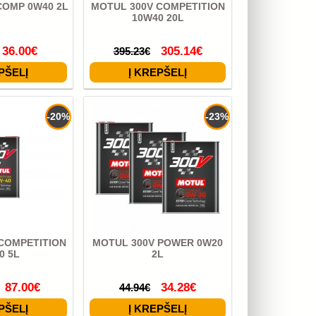
COMP 0W40 2L
MOTUL 300V COMPETITION
10W40 20L
36.00€
305.14€
395.23€
-20%
-23%
COMPETITION
MOTUL 300V POWER 0W20
0 5L
2L
87.00€
34.28€
44.94€