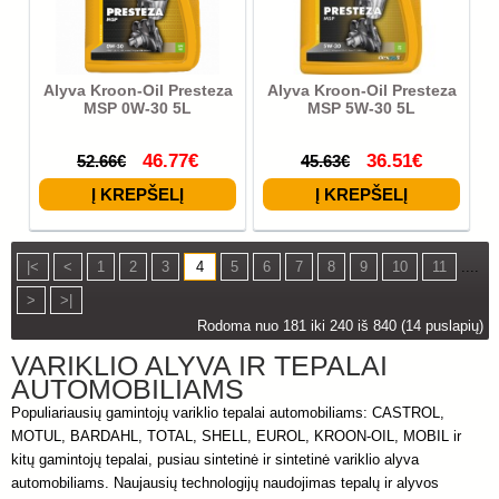
Alyva Kroon-Oil Presteza
Alyva Kroon-Oil Presteza
MSP 0W-30 5L
MSP 5W-30 5L
46.77€
36.51€
52.66€
45.63€
|<
<
1
2
3
4
5
6
7
8
9
10
11
....
>
>|
Rodoma nuo 181 iki 240 iš 840 (14 puslapių)
VARIKLIO ALYVA IR TEPALAI
AUTOMOBILIAMS
Populiariausių gamintojų variklio tepalai automobiliams: CASTROL,
MOTUL, BARDAHL, TOTAL, SHELL, EUROL, KROON-OIL, MOBIL ir
kitų gamintojų tepalai, pusiau sintetinė ir sintetinė variklio alyva
automobiliams. Naujausių technologijų naudojimas tepalų ir alyvos