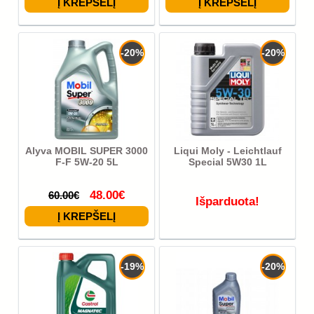
-20%
-20%
Alyva MOBIL SUPER 3000
Liqui Moly - Leichtlauf
F-F 5W-20 5L
Special 5W30 1L
48.00€
60.00€
Išparduota!
-19%
-20%