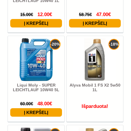
LEICHTLAUF 10W40 1L
12.00€
47.00€
15.00€
58.75€
-20%
-18%
Liqui Moly - SUPER
Alyva Mobil 1 FS X2 5w50
LEICHTLAUF 10W40 5L
1L
48.00€
60.00€
Išparduota!