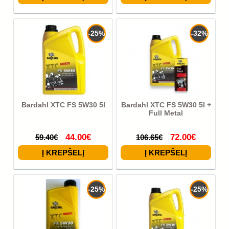
-25%
-32%
Bardahl XTC FS 5W30 5l
Bardahl XTC FS 5W30 5l +
Full Metal
44.00€
72.00€
59.40€
106.65€
-25%
-25%