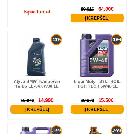
64.00€
80.01€
Išparduota!
-11%
-19%
Alyva BMW Twinpower
Liqui Moly - SYNTHOIL
Turbo LL-04 0W30 1L
HIGH TECH 5W40 1L
14.99€
15.50€
16.94€
19.37€
-19%
-20%