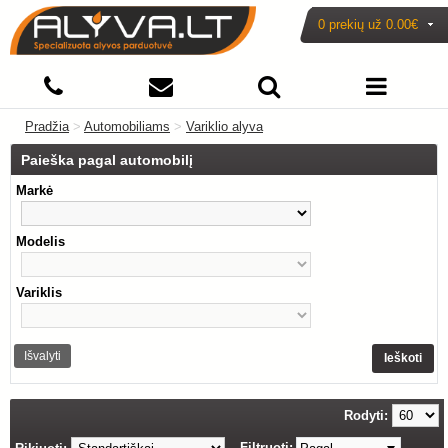
0 prekių už
0.00€
Pradžia
>
Automobiliams
>
Variklio alyva
Paieška pagal automobilį
Markė
Modelis
Variklis
Išvalyti
Ieškoti
Rodyti:
Filtruoti: