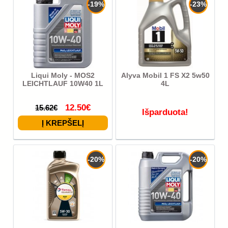
-19%
-23%
Liqui Moly - MOS2
Alyva Mobil 1 FS X2 5w50
LEICHTLAUF 10W40 1L
4L
12.50€
15.62€
Išparduota!
-20%
-20%