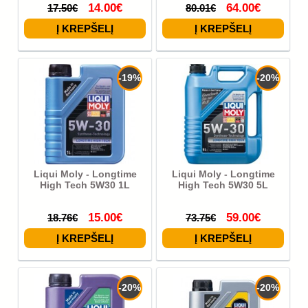
14.00€
64.00€
17.50€
80.01€
-19%
-20%
Liqui Moly - Longtime
Liqui Moly - Longtime
High Tech 5W30 1L
High Tech 5W30 5L
15.00€
59.00€
18.76€
73.75€
-20%
-20%