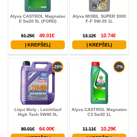
Alyva CASTROL Magnatec
Alyva MOBIL SUPER 3000
E 5w20 5L (FORD)
F-F 5W-20 1L
49.01€
10.74€
61.25€
13.12€
-20%
-7%
Liqui Moly - Leichtlauf
Alyva CASTROL Magnatec
High Tech 5W40 5L
C3 5w30 1L
64.00€
10.29€
80.01€
11.11€