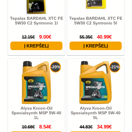
Tepalas BARDAHL XTC FE
Tepalas BARDAHL XTC FE
5W30 C2 Syntronic 1l
5W30 C2 Syntronic 5l
9.00€
40.99€
12.15€
55.35€
-20%
-21%
Alyva Kroon-Oil
Alyva Kroon-Oil
Specialsynth MSP 5W-40
Specialsynth MSP 5W-40
1L
5L
8.54€
34.99€
10.68€
44.83€