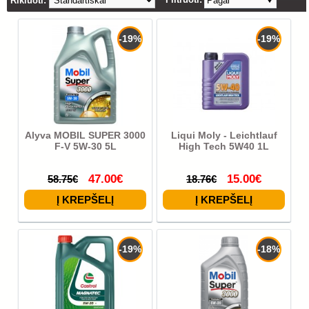
Rikiuoti:
Pagal
-19%
-19%
Alyva MOBIL SUPER 3000
Liqui Moly - Leichtlauf
F-V 5W-30 5L
High Tech 5W40 1L
47.00€
15.00€
58.75€
18.76€
-19%
-18%