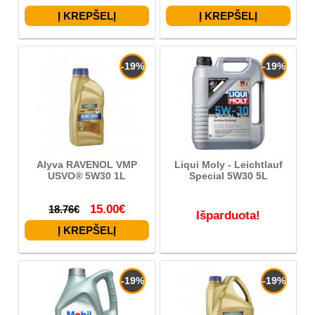
-19%
-19%
Alyva RAVENOL VMP
Liqui Moly - Leichtlauf
USVO® 5W30 1L
Special 5W30 5L
15.00€
18.76€
Išparduota!
-19%
-19%