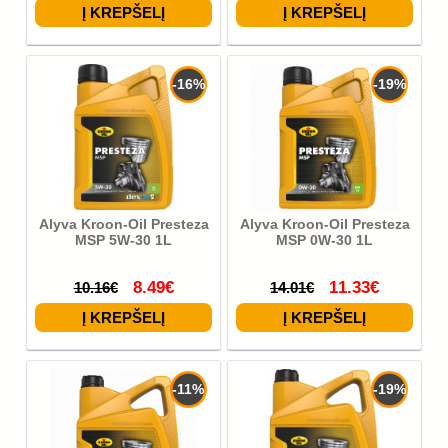
-16%
-19%
Alyva Kroon-Oil Presteza
Alyva Kroon-Oil Presteza
MSP 5W-30 1L
MSP 0W-30 1L
8.49€
11.33€
10.16€
14.01€
-11%
-19%