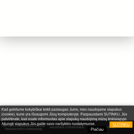
Kad galėtume kokybiškai teikti paslaugas Jums, mes naudojame slapukus
(cookie), kurie yra išsaugomi Jūsų kompiuteryje. Paspausdami SUTINKU, Jūs
patvirtinate, kad esate informuotas apie slapukų naudojimą mūsų tinklalapyje.
Atjungti slapukus Jūs galite savo naršyklės nustatymuose.
SUTINKU
ALYVOS PARINKIMAS PAGAL
NAUDINGI STRAIPSNIAI
KONTAKTAI
Plačiau
TRANSPORTO PRIEMONĘ