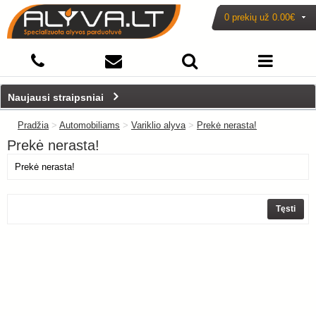
0 prekių už
0.00€
Naujausi straipsniai
Pradžia
>
Automobiliams
>
Variklio alyva
>
Prekė nerasta!
Prekė nerasta!
Prekė nerasta!
Tęsti