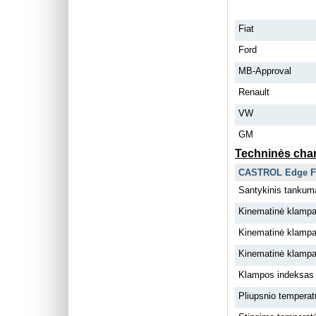
Fiat
Ford
MB-Approval
Renault
VW
GM
Techninės char
CASTROL Edge F
Santykinis tankum
Kinematinė klampa
Kinematinė klampa
Kinematinė klampa
Klampos indeksas
Pliupsnio temperat