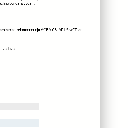
echnologijos alyvos. .
r gamintojas rekomenduoja ACEA C3, API SN/CF ar
ko vadovą.