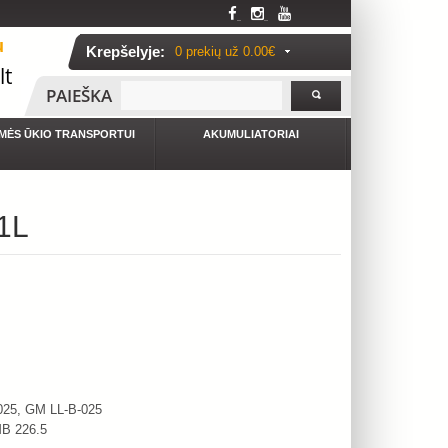
u
Krepšelyje:
0 prekių už
0.00€
lt
PAIEŠKA
MĖS ŪKIO TRANSPORTUI
AKUMULIATORIAI
1L
25, GM LL-B-025
B 226.5