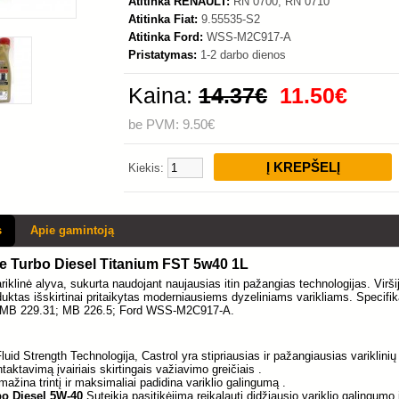
Atitinka RENAULT:
RN 0700, RN 0710
Atitinka Fiat:
9.55535-S2
Atitinka Ford:
WSS-M2C917-A
Pristatymas:
1-2 darbo dienos
Kaina:
14.37€
11.50€
be PVM: 9.50€
Kiekis:
s
Apie gamintoją
Turbo Diesel Titanium FST 5w40 1L
ariklinė alyva, sukurta naudojant naujausias itin pažangias technologijas. Virš
duktas išskirtinai pritaikytas moderniausiems dyzeliniams varikliams. Spec
MB 229.31; MB 226.5;
Ford WSS-M2C917-A.
uid Strength Technologija, Castrol yra stipriausias ir pažangiausias variklini
taktavimą įvairiais skirtingais važiavimo greičiais .
ažina trintį ir maksimaliai padidina variklio galingumą .
o Diesel 5W-40
Suteikia pasitikėjimą reikalauti didžiausio variklio galingumo