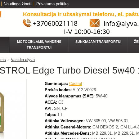
Naudinga žinoti
Privatumo politika
Konsultacija ir užsakymai telefonu, el. pašt
+37060021118
info@alyva.
-20%
I-V 10:00-16:30
MOTOCIKLAMS, VANDENS
SUNKIAJAM TRANSPORTUI
ŽE
TRANSPORTUI
ams
>
Variklio alyva
STROL Edge Turbo Diesel 5w40 
Gamintojas:
Castrol
Prekės kodas:
ALY-2-V0026
Alyvos klampumas (SAE):
5W-40
ACEA:
C3
API:
SN, CF
Talpa:
1 L
Atitinka Volkswagen:
VW 505 00, VW 505 01
Atitinka General-Motors:
GM DEXOS 2, GM LL-A-0
Atitinka Mercedes-Benz:
MB 229.31, MB 229.51, M