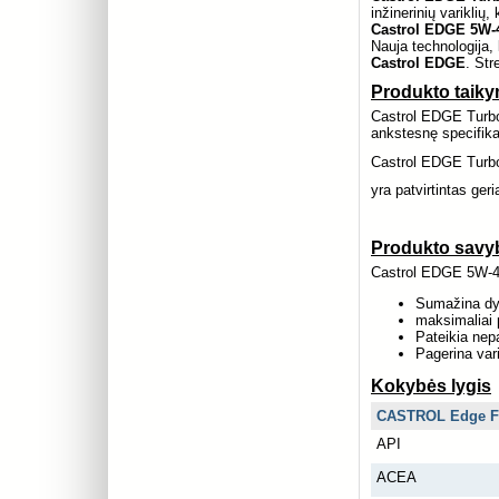
inžinerinių variklių
Castrol EDGE 5W-
Nauja technologija, k
Castrol EDGE
. Str
Produkto taik
Castrol EDGE Turbo
ankstesnę specifika
Castrol EDGE Turbo
yra patvirtintas ger
Produkto savyb
Castrol EDGE 5W-4
Sumažina dyz
maksimaliai p
Pateikia nep
Pagerina var
Kokybės lygis
CASTROL Edge F
API
ACEA