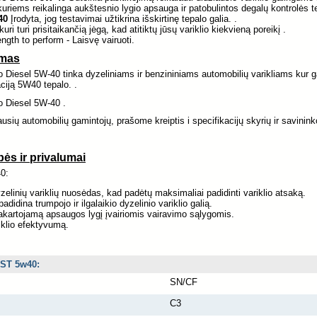
, kuriems reikalinga aukštesnio lygio apsauga ir patobulintos degalų kontrolės t
40
Įrodyta, jog testavimai užtikrina išskirtinę tepalo galia. .
uri turi prisitaikančią jėgą, kad atitiktų jūsų variklio kiekvieną poreikį .
ength to perform - Laisvę vairuoti.
ymas
 Diesel 5W-40 tinka dyzeliniams ir benzininiams automobilių varikliams ku
ciją 5W40 tepalo. .
 Diesel 5W-40 .
iausių automobilių gamintojų, prašome kreiptis i specifikacijų skyrių ir savinin
ės ir privalumai
0:
elinių variklių nuosėdas, kad padėtų maksimaliai padidinti variklio atsaką.
adidina trumpojo ir ilgalaikio dyzelinio variklio galią.
akartojamą apsaugos lygį įvairiomis vairavimo sąlygomis.
iklio efektyvumą.
ST 5w40:
SN/CF
C3