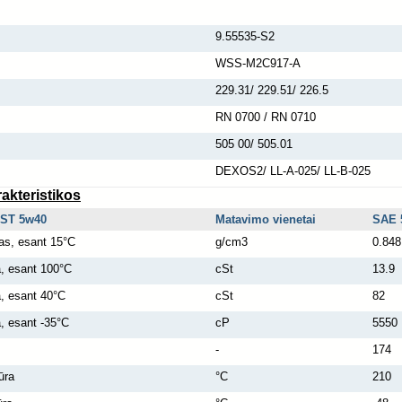
9.55535-S2
WSS-M2C917-A
229.31/ 229.51/ 226.5
RN 0700 / RN 0710
505 00/ 505.01
DEXOS2/ LL-A-025/ LL-B-025
akteristikos
ST 5w40
Matavimo vienetai
SAE 
as, esant 15°C
g/cm3
0.848
, esant 100°C
cSt
13.9
, esant 40°C
cSt
82
, esant -35°C
cP
5550
-
174
ūra
°C
210