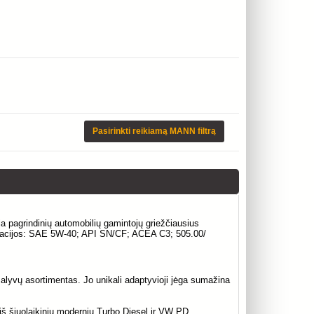
Pasirinkti reikiamą MANN filtrą
ija pagrindinių automobilių gamintojų griežčiausius
ifikacijos: SAE 5W-40; API SN/CF; ACEA C3; 505.00/
ų alyvų asortimentas. Jo unikali adaptyvioji jėga sumažina
 iš šiuolaikinių modernių Turbo Diesel ir VW PD