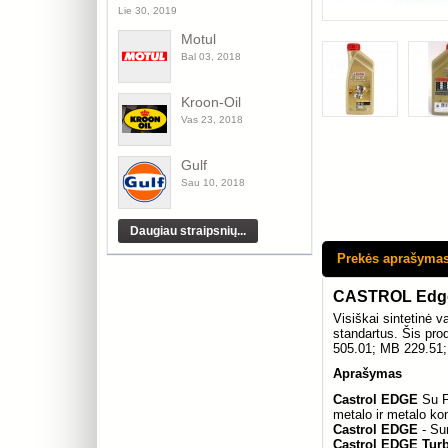
Lie 30, 2019
Motul
Bal 03, 2018
Kroon-Oil
Vas 23, 2018
Gulf
Sau 10, 2018
Prekės aprašyma
CASTROL Edge 
Visiškai sintetinė v
standartus. Šis pro
505.01; MB 229.51;
Aprašymas
Castrol EDGE
Su Fl
metalo ir metalo kon
Castrol EDGE
- Sum
Castrol EDGE Turb