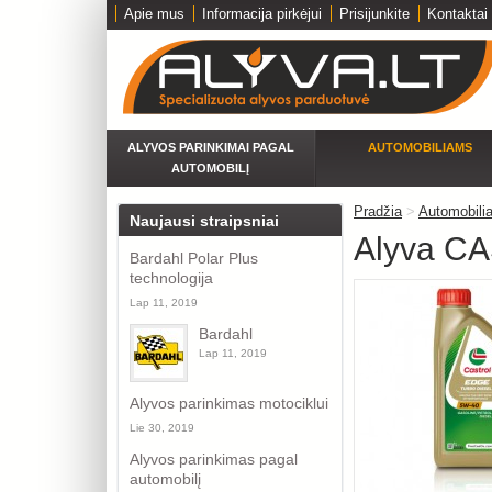
Apie mus
Informacija pirkėjui
Prisijunkite
Kontaktai
ALYVOS PARINKIMAI PAGAL
AUTOMOBILIAMS
AUTOMOBILĮ
Pradžia
>
Automobili
Naujausi straipsniai
Alyva CA
Bardahl Polar Plus
technologija
Lap 11, 2019
Bardahl
Lap 11, 2019
Alyvos parinkimas motociklui
Lie 30, 2019
Alyvos parinkimas pagal
automobilį