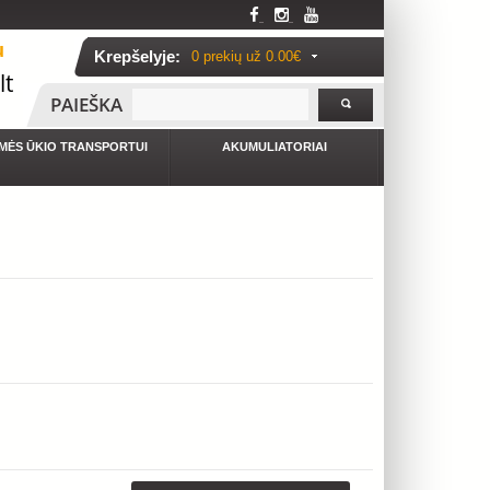
u
Krepšelyje:
0 prekių už
0.00€
lt
PAIEŠKA
MĖS ŪKIO TRANSPORTUI
AKUMULIATORIAI