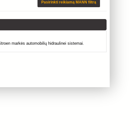
Pasirinkti reikiamą MANN filtrą
troen markės automobilių hidraulinei sistemai.