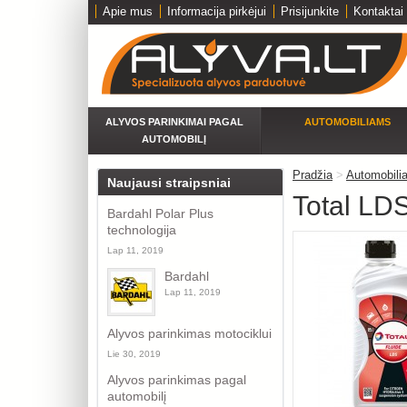
Apie mus
Informacija pirkėjui
Prisijunkite
Kontaktai
ALYVOS PARINKIMAI PAGAL
AUTOMOBILIAMS
AUTOMOBILĮ
Pradžia
>
Automobili
Naujausi straipsniai
Total LD
Bardahl Polar Plus
technologija
Lap 11, 2019
Bardahl
Lap 11, 2019
Alyvos parinkimas motociklui
Lie 30, 2019
Alyvos parinkimas pagal
automobilį