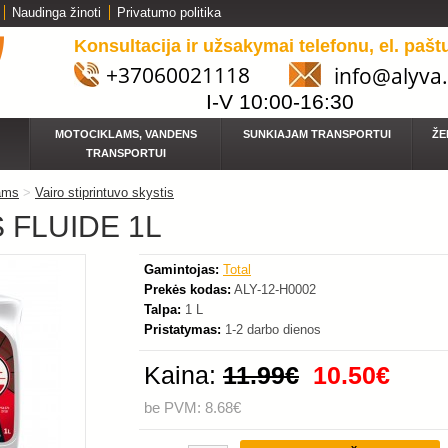
Naudinga žinoti
Privatumo politika
Konsultacija ir užsakymai telefonu, el. pašt
+37060021118
info@alyva.
-12%
I-V 10:00-16:30
MOTOCIKLAMS, VANDENS
SUNKIAJAM TRANSPORTUI
ŽE
TRANSPORTUI
ams
>
Vairo stiprintuvo skystis
S FLUIDE 1L
Gamintojas:
Total
Prekės kodas:
ALY-12-H0002
Talpa:
1 L
Pristatymas:
1-2 darbo dienos
Kaina:
11.99€
10.50€
be PVM: 8.68€