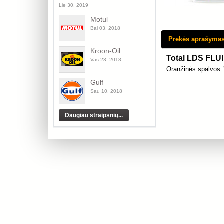
Lie 30, 2019
Motul
Bal 03, 2018
Prekės aprašyma
Kroon-Oil
Total LDS FLU
Vas 23, 2018
Oranžinės spalvos 1
Gulf
Sau 10, 2018