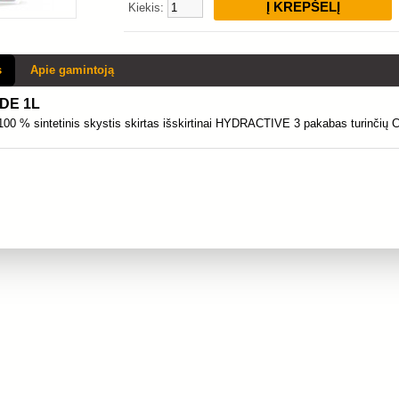
Kiekis:
s
Apie gamintoją
IDE 1L
00 % sintetinis skystis skirtas išskirtinai HYDRACTIVE 3 pakabas turinčių Ci