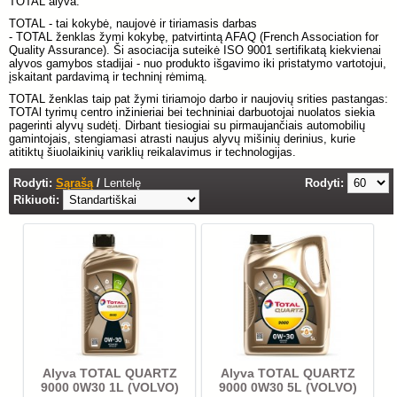
TOTAL alyva.
TOTAL - tai kokybė, naujovė ir tiriamasis darbas
- TOTAL ženklas žymi kokybę, patvirtintą AFAQ (French Association for
Quality Assurance). Ši asociacija suteikė ISO 9001 sertifikatą kiekvienai
alyvos gamybos stadijai - nuo produkto išgavimo iki pristatymo vartotojui,
įskaitant pardavimą ir techninį rėmimą.
TOTAL ženklas taip pat žymi tiriamojo darbo ir naujovių srities pastangas:
TOTAl tyrimų centro inžinieriai bei techniniai darbuotojai nuolatos siekia
pagerinti alyvų sudėtį. Dirbant tiesiogiai su pirmaujančiais automobilių
gamintojais, stengiamasi atrasti naujus alyvų mišinių derinius, kurie
atitiktų šiuolaikinių variklių reikalavimus ir technologijas.
Rodyti:
Sąrašą
/
Lentelę
Rodyti:
Rikiuoti:
Alyva TOTAL QUARTZ
Alyva TOTAL QUARTZ
9000 0W30 1L (VOLVO)
9000 0W30 5L (VOLVO)