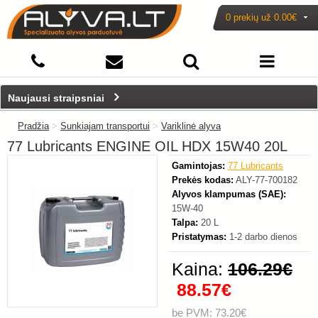
0 prekių už
0.00€
-16%
Naujausi straipsniai
Pradžia
>
Sunkiajam transportui
>
Variklinė alyva
77 Lubricants ENGINE OIL HDX 15W40 20L
Gamintojas:
77 Lubricants
Prekės kodas:
ALY-77-700182
Alyvos klampumas (SAE):
15W-40
Talpa:
20 L
Pristatymas:
1-2 darbo dienos
Kaina:
106.29€
88.57€
be PVM: 73.20€