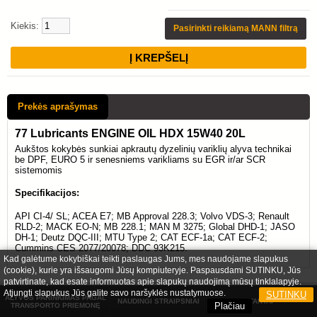
Kiekis:
Pasirinkti reikiamą MANN filtrą
Prekės aprašymas
77 Lubricants ENGINE OIL HDX 15W40 20L
Aukštos kokybės sunkiai apkrautų dyzelinių variklių alyva technikai
be DPF, EURO 5 ir senesniems varikliams su EGR ir/ar SCR
sistemomis
Specifikacijos:
API CI-4/ SL; ACEA E7; MB Approval 228.3; Volvo VDS-3; Renault
RLD-2; MACK EO-N; MB 228.1; MAN M 3275; Global DHD-1; JASO
DH-1; Deutz DQC-III; MTU Type 2; CAT ECF-1a; CAT ECF-2;
Cummins CES 2077/20078; DDC 93K215.
Kad galėtume kokybiškai teikti paslaugas Jums, mes naudojame slapukus
(cookie), kurie yra išsaugomi Jūsų kompiuteryje. Paspausdami SUTINKU, Jūs
patvirtinate, kad esate informuotas apie slapukų naudojimą mūsų tinklalapyje.
Atjungti slapukus Jūs galite savo naršyklės nustatymuose.
SUTINKU
ALYVOS PARINKIMAS PAGAL
NAUDINGI STRAIPSNIAI
KONTAKTAI
Plačiau
TRANSPORTO PRIEMONĘ