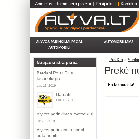
Apie mus
Informacija pirkėjui
Prisijunkite
Kontaktai
ALYVOS PARINKIMAI PAGAL
AUTOMOBILIAMS
AUTOMOBILĮ
Pradžia
>
Sunkia
Naujausi straipsniai
Prekė n
Bardahl Polar Plus
technologija
Prekė nerasta!
Lap 11, 2019
Bardahl
Lap 11, 2019
Alyvos parinkimas motociklui
Lie 30, 2019
Alyvos parinkimas pagal
automobilį