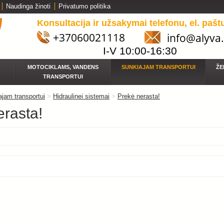
Naudinga žinoti
Privatumo politika
Konsultacija ir užsakymai telefonu, el. pašt
+37060021118
info@alyva.
I-V 10:00-16:30
MOTOCIKLAMS, VANDENS
SUNKIAJAM TRANSPORTUI
ŽE
TRANSPORTUI
jam transportui
>
Hidraulinei sistemai
>
Prekė nerasta!
erasta!