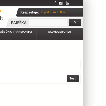
u
Krepšelyje:
0 prekių už
0.00€
lt
PAIEŠKA
MĖS ŪKIO TRANSPORTUI
AKUMULIATORIAI
Tęsti