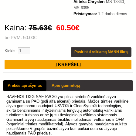
Atitnka Chrysler:
MS-13340,
MS-6395
Pristatymas:
1-2 darbo dienos
Kaina:
75.63€
60.50€
be PVM: 50.00€
Kiekis:
Pasirinkti reikiamą MANN filtrą
Prekės aprašymas
Apie gamintoją
RAVENOL DXG SAE 5W-30 yra pilnai sintetinė variklinė alyva
gaminama su PAO (poli alfa alkenai) priedais. Mažos trinties variklinė
alyva gaminama naudojant USVO® ir CleanSynto® technologijas,
skirta benzininiams ir dyzeliniams lengvųjų automobilių varikliams
turintiems turbinas ar be jų su tiesioginio įpurškimo sistemomis.
Gaminant alyvą naudojamas triciklis molibdenas, volframas ir OFM
(organiniai trinties modifikatoriai). Alyvos gamybai naudojama aukšto
poliariškumo V grupės bazinė alyva kuri puikiai dera su alyvoje
naudjamais PAO priedais.