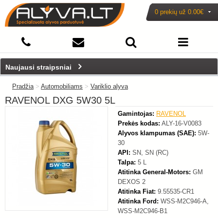
0 prekių už
0.00€
-20%
Naujausi straipsniai
Pradžia
>
Automobiliams
>
Variklio alyva
RAVENOL DXG 5W30 5L
Gamintojas:
RAVENOL
Prekės kodas:
ALY-16-V0083
Alyvos klampumas (SAE):
5W-
30
API:
SN, SN (RC)
Talpa:
5 L
Atitinka General-Motors:
GM
DEXOS 2
Atitinka Fiat:
9.55535-CR1
Atitinka Ford:
WSS-M2C946-A,
WSS-M2C946-B1