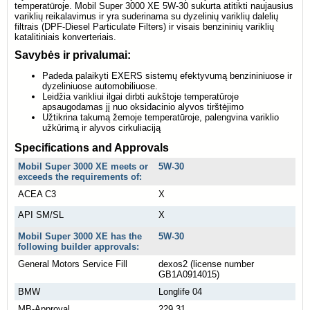
temperatūroje. Mobil Super 3000 XE 5W-30 sukurta atitikti naujausius
variklių reikalavimus ir yra suderinama su dyzelinių variklių dalelių
filtrais (DPF-Diesel Particulate Filters) ir visais benzininių variklių
katalitiniais konverteriais.
Savybės ir privalumai:
Padeda palaikyti EXERS sistemų efektyvumą benzininiuose ir
dyzeliniuose automobiliuose.
Leidžia varikliui ilgai dirbti aukštoje temperatūroje
apsaugodamas jį nuo oksidacinio alyvos tirštėjimo
Užtikrina takumą žemoje temperatūroje, palengvina variklio
užkūrimą ir alyvos cirkuliaciją
Specifications and Approvals
Mobil Super 3000 XE meets or
5W-30
exceeds the requirements of:
ACEA C3
X
API SM/SL
X
Mobil Super 3000 XE has the
5W-30
following builder approvals:
General Motors Service Fill
dexos2 (license number
GB1A0914015)
BMW
Longlife 04
MB-Approval
229.31