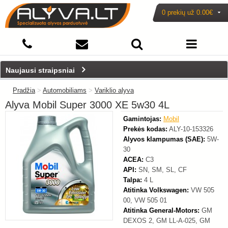
0 prekių už
0.00€
-12%
Naujausi straipsniai
Pradžia
>
Automobiliams
>
Variklio alyva
Alyva Mobil Super 3000 XE 5w30 4L
Gamintojas:
Mobil
Prekės kodas:
ALY-10-153326
Alyvos klampumas (SAE):
5W-
30
ACEA:
C3
API:
SN, SM, SL, CF
Talpa:
4 L
Atitinka Volkswagen:
VW 505
00, VW 505 01
Atitinka General-Motors:
GM
DEXOS 2, GM LL-A-025, GM