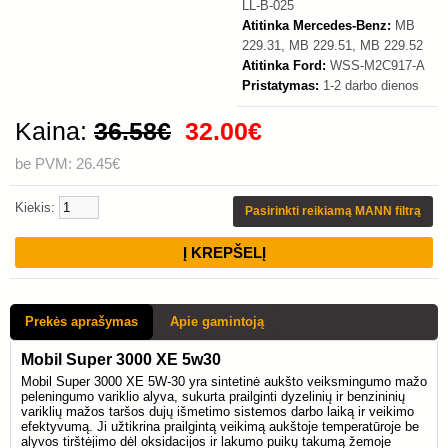
LL-B-025
Atitinka Mercedes-Benz:
MB
229.31, MB 229.51, MB 229.52
Atitinka Ford:
WSS-M2C917-A
Pristatymas:
1-2 darbo dienos
Kaina:
36.58€
32.00€
be PVM: 26.45€
Kiekis:
Pasirinkti reikiamą MANN filtrą
Prekės aprašymas
Apie gamintoją
Mobil Super 3000 XE 5w30
Mobil Super 3000 XE 5W-30 yra sintetinė aukšto veiksmingumo mažo
peleningumo variklio alyva, sukurta prailginti dyzelinių ir benzininių
variklių mažos taršos dujų išmetimo sistemos darbo laiką ir veikimo
efektyvumą. Ji užtikrina prailgintą veikimą aukštoje temperatūroje be
alyvos tirštėjimo dėl oksidacijos ir lakumo puikų takumą žemoje