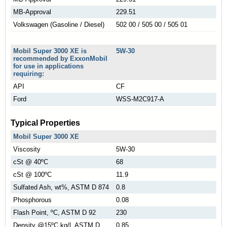
MB-Approval
229.51
Volkswagen (Gasoline / Diesel)
502 00 / 505 00 / 505 01
Mobil Super 3000 XE is
5W-30
recommended by ExxonMobil
for use in applications
requiring:
API
CF
Ford
WSS-M2C917-A
Typical Properties
Mobil Super 3000 XE
Viscosity
5W-30
cSt @ 40ºC
68
cSt @ 100ºC
11.9
Sulfated Ash, wt%, ASTM D 874
0.8
Phosphorous
0.08
Flash Point, ºC, ASTM D 92
230
Density @15ºC kg/l, ASTM D
0.85