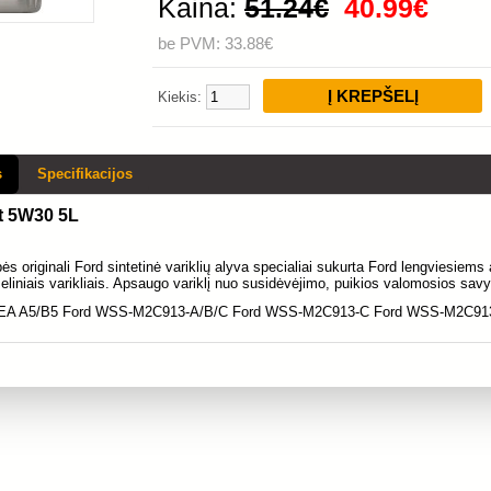
Kaina:
51.24€
40.99€
be PVM: 33.88€
Kiekis:
s
Specifikacijos
t 5W30 5L
 originali Ford sintetinė variklių alyva specialiai sukurta Ford lengviesiems a
eliniais varikliais. Apsaugo variklį nuo susidėvėjimo, puikios valomosios savy
A A5/B5 Ford WSS-M2C913-A/B/C Ford WSS-M2C913-C Ford WSS-M2C91