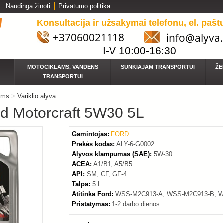
Naudinga žinoti
Privatumo politika
Konsultacija ir užsakymai telefonu, el. pašt
+37060021118
info@alyva.
-19%
I-V 10:00-16:30
MOTOCIKLAMS, VANDENS
SUNKIAJAM TRANSPORTUI
ŽE
TRANSPORTUI
ams
>
Variklio alyva
rd Motorcraft 5W30 5L
Gamintojas:
FORD
Prekės kodas:
ALY-6-G0002
Alyvos klampumas (SAE):
5W-30
ACEA:
A1/B1, A5/B5
API:
SM, CF, GF-4
Talpa:
5 L
Atitinka Ford:
WSS-M2C913-A, WSS-M2C913-B, W
Pristatymas:
1-2 darbo dienos