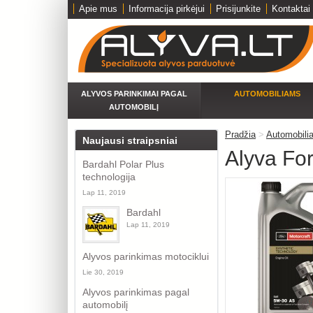
Apie mus
Informacija pirkėjui
Prisijunkite
Kontaktai
ALYVOS PARINKIMAI PAGAL
AUTOMOBILIAMS
AUTOMOBILĮ
Pradžia
>
Automobili
Naujausi straipsniai
Alyva Fo
Bardahl Polar Plus
technologija
Lap 11, 2019
Bardahl
Lap 11, 2019
Alyvos parinkimas motociklui
Lie 30, 2019
Alyvos parinkimas pagal
automobilį