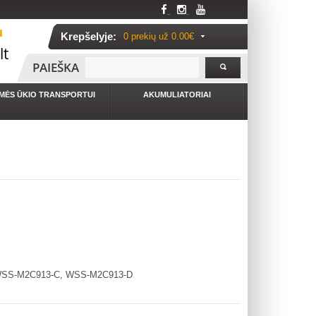
u
Krepšelyje:
0 prekių už
0.00€
lt
PAIEŠKA
MĖS ŪKIO TRANSPORTUI
AKUMULIATORIAI
SS-M2C913-C, WSS-M2C913-D