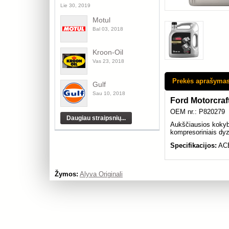
Lie 30, 2019
Motul
Bal 03, 2018
Kroon-Oil
Vas 23, 2018
Prekės aprašyma
Gulf
Sau 10, 2018
Ford Motorcraf
OEM nr.: P820279
Aukščiausios kokybės
kompresoriniais dyz
Specifikacijos:
ACE
Žymos:
Alyva Originali