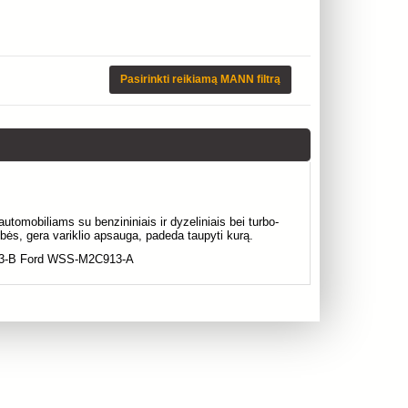
Pasirinkti reikiamą MANN filtrą
utomobiliams su benzininiais ir dyzeliniais bei turbo-
bės, gera variklio apsauga, padeda taupyti kurą.
3-B Ford WSS-M2C913-A