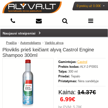
0 prekių už
0.00€
-51%
Naujausi straipsniai
Pradžia
>
Automobiliams
>
Variklio alyva
Ploviklis prieš keičiant alyvą Castrol Engine
Shampoo 300ml
Gamintojas:
Castrol
Prekės kodas:
ALY-2-P0001
Talpa:
300 ml
Priedai:
Tepalo
Pristatymas:
Nėra sandėlyje
Kaina:
14.37€
6.99€
be PVM: 5.78€