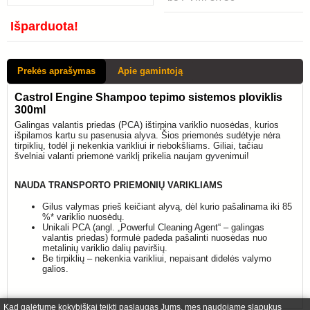
Išparduota!
Prekės aprašymas
Apie gamintoją
Castrol Engine Shampoo tepimo sistemos ploviklis
300ml
Galingas valantis priedas (PCA) ištirpina variklio nuosėdas, kurios
išpilamos kartu su pasenusia alyva. Šios priemonės sudėtyje nėra
tirpiklių, todėl ji nekenkia varikliui ir riebokšliams. Giliai, tačiau
švelniai valanti priemonė variklį prikelia naujam gyvenimui!
NAUDA TRANSPORTO PRIEMONIŲ VARIKLIAMS
Gilus valymas prieš keičiant alyvą, dėl kurio pašalinama iki 85
%* variklio nuosėdų.
Unikali PCA (angl. „Powerful Cleaning Agent“ – galingas
valantis priedas) formulė padeda pašalinti nuosėdas nuo
metalinių variklio dalių paviršių.
Be tirpiklių – nekenkia varikliui, nepaisant didelės valymo
galios.
Kad galėtume kokybiškai teikti paslaugas Jums, mes naudojame slapukus