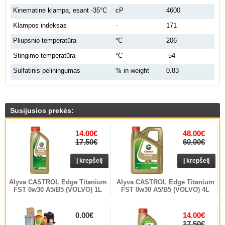
Kinematinė klampa, esant -35°C
cP
4600
Klampos indeksas
-
171
Pliupsnio temperatūra
°C
206
Stingimo temperatūra
°C
-54
Sulfatinis peliningumas
% in weight
0.83
Susijusios prekės:
14.00€
48.00€
17.50€
60.00€
Į krepšelį
Į krepšelį
Alyva CASTROL Edge Titanium
Alyva CASTROL Edge Titanium
FST 0w30 A5/B5 (VOLVO) 1L
FST 0w30 A5/B5 (VOLVO) 4L
0.00€
14.00€
17.50€