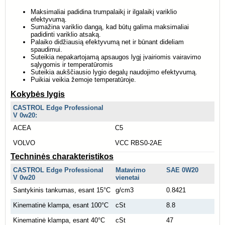
Maksimaliai padidina trumpalaikį ir ilgalaikį variklio
efektyvumą.
Sumažina variklio dangą, kad būtų galima maksimaliai
padidinti variklio atsaką.
Palaiko didžiausią efektyvumą net ir būnant dideliam
spaudimui.
Suteikia nepakartojamą apsaugos lygį įvairiomis vairavimo
sąlygomis ir temperatūromis
Suteikia aukščiausio lygio degalų naudojimo efektyvumą.
Puikiai veikia žemoje temperatūroje.
Kokybės lygis
CASTROL Edge
Professional
V
0w20:
ACEA
C5
VOLVO
VCC RBS0-2AE
Techninės charakteristikos
CASTROL Edge
Professional
Matavimo
SAE 0W20
V
0w20
vienetai
Santykinis tankumas, esant 15°C
g/cm3
0.8421
Kinematinė klampa, esant 100°C
cSt
8.8
Kinematinė klampa, esant 40°C
cSt
47