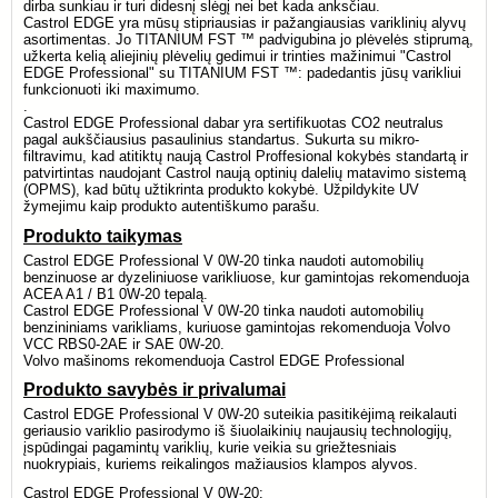
dirba sunkiau ir turi didesnį slėgį nei bet kada anksčiau.
Castrol EDGE yra mūsų stipriausias ir pažangiausias variklinių alyvų
asortimentas. Jo TITANIUM FST ™ padvigubina jo plėvelės stiprumą,
užkerta kelią aliejinių plėvelių gedimui ir trinties mažinimui "Castrol
EDGE Professional" su TITANIUM FST ™: padedantis jūsų varikliui
funkcionuoti iki maximumo.
.
Castrol EDGE Professional dabar yra sertifikuotas CO2 neutralus
pagal aukščiausius pasaulinius standartus. Sukurta su mikro-
filtravimu, kad atitiktų naują Castrol Proffesional kokybės standartą ir
patvirtintas naudojant Castrol naują optinių dalelių matavimo sistemą
(OPMS), kad būtų užtikrinta produkto kokybė. Užpildykite UV
žymejimu kaip produkto autentiškumo parašu.
Produkto taikymas
Castrol EDGE Professional V 0W-20 tinka naudoti automobilių
benzinuose ar dyzeliniuose varikliuose, kur gamintojas rekomenduoja
ACEA A1 / B1 0W-20 tepalą.
Castrol EDGE Professional V 0W-20 tinka naudoti automobilių
benzininiams varikliams, kuriuose gamintojas rekomenduoja Volvo
VCC RBS0-2AE ir SAE 0W-20.
Volvo mašinoms rekomenduoja Castrol EDGE Professional
Produkto savybės ir privalumai
Castrol EDGE Professional V 0W-20 suteikia pasitikėjimą reikalauti
geriausio variklio pasirodymo iš šiuolaikinių naujausių technologijų,
įspūdingai pagamintų variklių, kurie veikia su griežtesniais
nuokrypiais, kuriems reikalingos mažiausios klampos alyvos.
Castrol EDGE Professional V 0W-20: