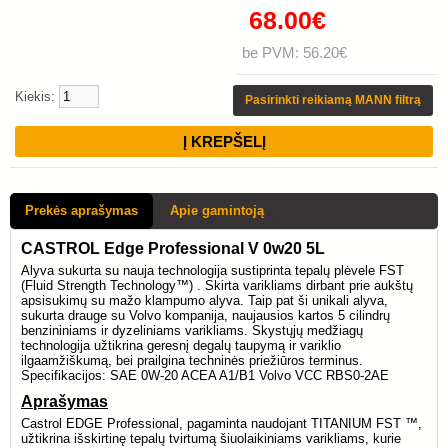
68.00€
be PVM: 56.20€
Kiekis:
Pasirinkti reikiamą MANN filtrą
Prekės aprašymas
Apie gamintoją
CASTROL Edge Professional V 0w20 5L
Alyva sukurta su nauja technologija sustiprinta tepalų plėvele FST
(Fluid Strength Technology™) . Skirta varikliams dirbant prie aukštų
apsisukimų su mažo klampumo alyva. Taip pat ši unikali alyva,
sukurta drauge su Volvo kompanija, naujausios kartos 5 cilindrų
benzininiams ir dyzeliniams varikliams. Skystųjų medžiagų
technologija užtikrina geresnį degalų taupymą ir variklio
ilgaamžiškumą, bei prailgina techninės priežiūros terminus.
Specifikacijos: SAE 0W-20 ACEA A1/B1 Volvo VCC RBS0-2AE
Aprašymas
Castrol EDGE Professional, pagaminta naudojant TITANIUM FST ™,
užtikrina išskirtinę tepalų tvirtumą šiuolaikiniams varikliams, kurie