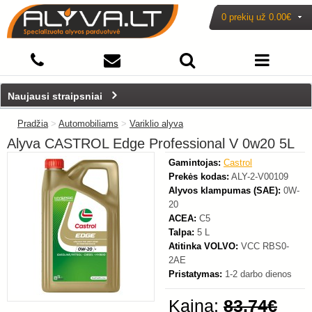
0 prekių už
0.00€
-18%
Naujausi straipsniai
Pradžia
>
Automobiliams
>
Variklio alyva
Alyva CASTROL Edge Professional V 0w20 5L
Gamintojas:
Castrol
Prekės kodas:
ALY-2-V00109
Alyvos klampumas (SAE):
0W-
20
ACEA:
C5
Talpa:
5 L
Atitinka VOLVO:
VCC RBS0-
2AE
Pristatymas:
1-2 darbo dienos
Kaina:
83.74€