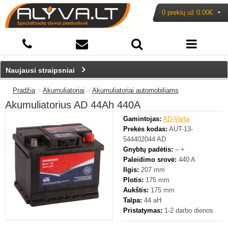
0 prekių už
0.00€
-19%
Naujausi straipsniai
Pradžia
>
Akumuliatoriai
>
Akumuliatoriai automobiliams
Akumuliatorius AD 44Ah 440A
Gamintojas:
AD-Varta
Prekės kodas:
AUT-13-
544402044 AD
Gnybtų padėtis:
– +
Paleidimo srovė:
440 A
Ilgis:
207 mm
Plotis:
175 mm
Aukštis:
175 mm
Talpa:
44 aH
Pristatymas:
1-2 darbo dienos