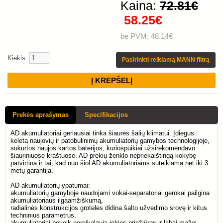
Kaina:
72.81€
58.25€
be PVM: 48.14€
Kiekis:
Pasirinkti reikiamą MANN filtrą
Prekės aprašymas
Specifikacijos
AD akumuliatoriai geriausiai tinka šiaurės šalių klimatui. Įdiegus
keletą naujovių ir patobulinimų akumuliatorių gamybos technologijoje,
sukurtos naujos kartos baterijos, kuriospuikiai užsirekomendavo
šiauriniuose kraštuose. AD prekių ženklo nepriekaištingą kokybę
patvirtina ir tai, kad nuo šiol AD akumuliatoriams suteikiama net iki 3
metų garantija.
AD akumuliatorių ypatumai:
akumuliatorių gamyboje naudojami vokai-separatoriai gerokai pailgina
akumuliatoriaus ilgaamžiškumą,
radialinės konstrukcijos grotelės didina šalto užvedimo srovę ir kitus
techninius parametrus,
akumuliatoriai beveik nereikalauja jokios priežiūros ir labai mažai