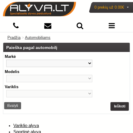
0 prekių už
0.00€
Pradžia
>
Automobiliams
Paieška pagal automobilį
Markė
Modelis
Variklis
Išvalyti
Ieškoti
Variklio alyva
Sportinė alyva