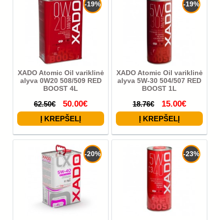
-19%
-19%
XADO Atomic Oil variklinė
XADO Atomic Oil variklinė
alyva 0W20 508/509 RED
alyva 5W-30 504/507 RED
BOOST 4L
BOOST 1L
50.00€
15.00€
62.50€
18.76€
-20%
-23%