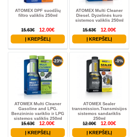
ATOMEX DPF suodžių
ATOMEX Multi Cleaner
filtro valiklis 250ml
Diesel. Dyzelinės kuro
sistemos valiklis 250ml
12.00€
12.00€
15.63€
15.63€
-23%
-0%
ATOMEX Multi Cleaner
ATOMEX Sealer
Gasoline and LPG.
transmission.Transmisijos
Benzininio variklio ir LPG
sistemos sandariklis
sistemos valiklis 250ml
250ml
12.00€
12.00€
15.63€
12.00€