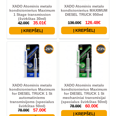
XADO Atominis metalo
XADO Atominis metalo
kondicionierius Maximum
kondicionierius MAXIMUM
1 Stage transmission
DIESEL TRUCK 950ml
(švirkštas 30ml)
126.48€
35.01€
136.00€
42.00€
-26%
-23%
XADO Atominis metalo
XADO Atominis metalo
kondicionierius Maximum
kondicionierius Maximum
for DIESEL TRUCK 1 St
for DIESEL TRUCK 1 St
automatiniems
mechaniniai transmisijai
transmisijoms (specialus
(specialus švirkštas 50ml)
60.00€
švirkštas 50ml)
78.00€
57.00€
78.00€