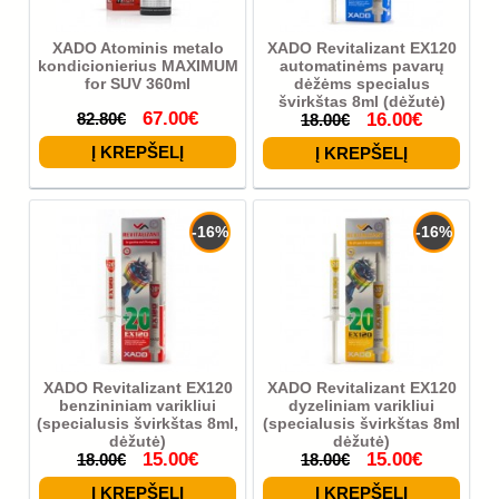
XADO Atominis metalo
XADO Revitalizant EX120
kondicionierius MAXIMUM
automatinėms pavarų
for SUV 360ml
dėžėms specialus
švirkštas 8ml (dėžutė)
67.00€
82.80€
16.00€
18.00€
-16%
-16%
XADO Revitalizant EX120
XADO Revitalizant EX120
benzininiam varikliui
dyzeliniam varikliui
(specialusis švirkštas 8ml,
(specialusis švirkštas 8ml
dėžutė)
dėžutė)
15.00€
15.00€
18.00€
18.00€