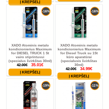
-16%
-16%
XADO Atominis metalo
XADO Atominis metalo
kondicionierius Maximum
kondicionierius Maximum
for DIESEL TRUCK 1 St
for Diesel Truck su 1St
vairo stiprintuvui
kūro aparatūrai
(specialus švirkštas 30ml)
(specialusis švirkštas
35.01€
42.00€
30ml)
34.99€
42.00€
-19%
-11%