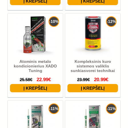
-10%
-12%
Atominis metalo
Kompleksinis kuro
kondicionierius XADO
sistemos valiklis
Tuning
sunkiasvorei technikai
22.99€
20.99€
25.58€
23.99€
-11%
-11%