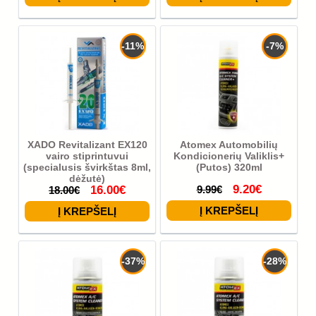
-11%
-7%
XADO Revitalizant EX120
Atomex Automobilių
vairo stiprintuvui
Kondicionerių Valiklis+
(specialusis švirkštas 8ml,
(Putos) 320ml
dėžutė)
9.20€
16.00€
9.99€
18.00€
-37%
-28%