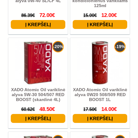
alyva 0W-40 SL/CF 4L
kondicionierius varikliams
125ml
72.00€
12.00€
86.39€
15.00€
-20%
-19%
XADO Atomic Oil variklinė
XADO Atomic Oil variklinė
alyva 5W-30 504/507 RED
alyva 0W20 508/509 RED
BOOST (skardinė 4L)
BOOST 1L
48.50€
14.00€
60.62€
17.50€