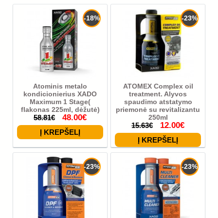
-18%
-23%
Atominis metalo
ATOMEX Complex oil
kondicionierius XADO
treatment. Alyvos
Maximum 1 Stage(
spaudimo atstatymo
flakonas 225ml, dėžutė)
priemonė su revitalizantu
48.00€
58.81€
250ml
12.00€
15.63€
-23%
-23%