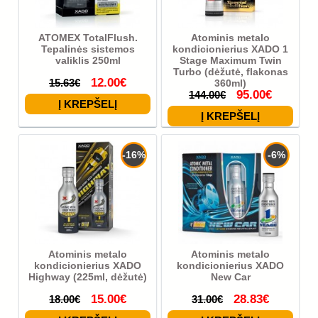
ATOMEX TotalFlush.
Atominis metalo
Tepalinės sistemos
kondicionierius XADO 1
valiklis 250ml
Stage Maximum Twin
Turbo (dėžutė, flakonas
12.00€
15.63€
360ml)
95.00€
144.00€
-16%
-6%
Atominis metalo
Atominis metalo
kondicionierius XADO
kondicionierius XADO
Highway (225ml, dėžutė)
New Car
15.00€
28.83€
18.00€
31.00€