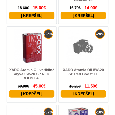
15.00€
14.00€
18.60€
16.79€
-25%
-29%
XADO Atomic Oil variklinė
XADO Atomic Oil 5W-20
alyva 0W-20 SP RED
SP Red Boost 1L
BOOST 4L
45.00€
11.50€
60.00€
16.25€
-37%
-16%