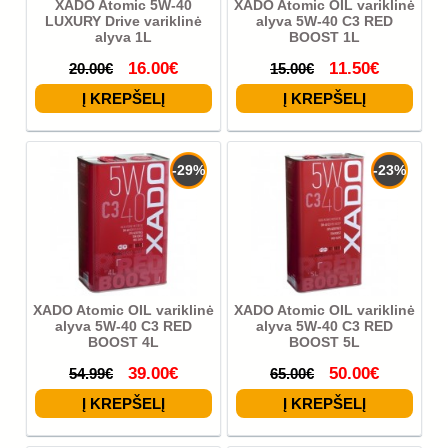
XADO Atomic 5W-40
XADO Atomic OIL variklinė
LUXURY Drive variklinė
alyva 5W-40 C3 RED
alyva 1L
BOOST 1L
16.00€
11.50€
20.00€
15.00€
-29%
-23%
XADO Atomic OIL variklinė
XADO Atomic OIL variklinė
alyva 5W-40 C3 RED
alyva 5W-40 C3 RED
BOOST 4L
BOOST 5L
39.00€
50.00€
54.99€
65.00€