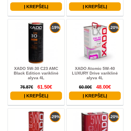
-19%
-20%
XADO 5W-30 C23 AMC
XADO Atomic 5W-40
Black Edition variklinė
LUXURY Drive variklinė
alyva 4L
alyva 4L
61.50€
48.00€
76.87€
60.00€
-29%
-20%