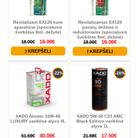
Revitalizant EX120 kuro
Revitalizantas EX120
aparatūrai (specialusis
pavarų dėžėms ir
švirkštas 8ml, dėžutė)
reduktoriams (specialusis
švirkštas 8ml, dėžutė)
16.00€
18.00€
16.00€
18.00€
-22%
-20%
XADO Atomic 10W-40
XADO 5W-30 C23 AMC
LUXURY variklinė alyva 4L
Black Edition variklinė
alyva 1L
40.00€
17.50€
51.59€
21.88€