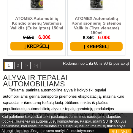
ATOMEX Automobilių
ATOMEX Automobilių
Kondicionierių Sistemos
Kondicionierių Sistemos
Valiklis (Eukaliptas) 150ml
Valiklis (Trys viename)
150ml
6.00€
9.55€
6.00€
8.34€
Rodoma nuo 1 iki 60 iš 90 (2 puslapių)
1
2
>
>|
ALYVA IR TEPALAI
AUTOMOBILIAMS
Tinkamai parinkta automobilinė alyva ir kokybiški tepalai
automobiliams gerina transporto priemonės eksploataciją, mažina kuro
sąnaudas ir išmetamų teršalų kiekį. Siūlome rinktis iš plačios
populiariausių automobilinių alyvų ir tepalų gamintojų produkcijos:
CASTROL, MOTUL, TOTAL, SHELL, LIQUI MOLY, EUROL, RAVENOL,
Kad galėtume kokybiškai teikti paslaugas Jums, mes naudojame slapukus
BARDAHL, KROON-OIL, MOBIL ir kitų gamintojų tepalai ir alyva
(cookie), kurie yra išsaugomi Jūsų kompiuteryje. Paspausdami SUTINKU, Jūs
patvirtinate, kad esate informuotas apie slapukų naudojimą mūsų tinklalapyje.
automobiliams prailgina variklio dalių tarnavimo laiką, suteikia patikimą
Atjungti slapukus Jūs galite savo naršyklės nustatymuose.
SUTINKU
ALYVOS PARINKIMAS PAGAL