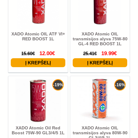
XADO Atomic OIL ATF VI+
XADO Atomic OIL
RED BOOST 1L
transmisijos alyva 75W-80
GL-4 RED BOOST 1L
12.00€
19.99€
15.60€
25.41€
-19%
-16%
XADO Atomic Oil Red
XADO Atomic OIL
Boost 75W-90 GL3/4/5 1L
transmisijos alyva 80W-90
GL3/4/5 1L