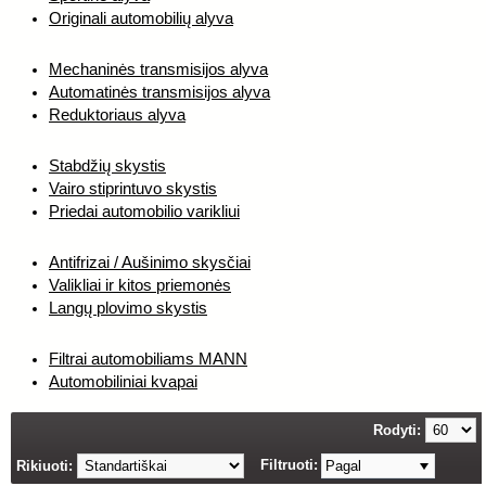
Originali automobilių alyva
Mechaninės transmisijos alyva
Automatinės transmisijos alyva
Reduktoriaus alyva
Stabdžių skystis
Vairo stiprintuvo skystis
Priedai automobilio varikliui
Antifrizai / Aušinimo skysčiai
Valikliai ir kitos priemonės
Langų plovimo skystis
Filtrai automobiliams MANN
Automobiliniai kvapai
Rodyti:
Filtruoti:
Rikiuoti:
Pagal