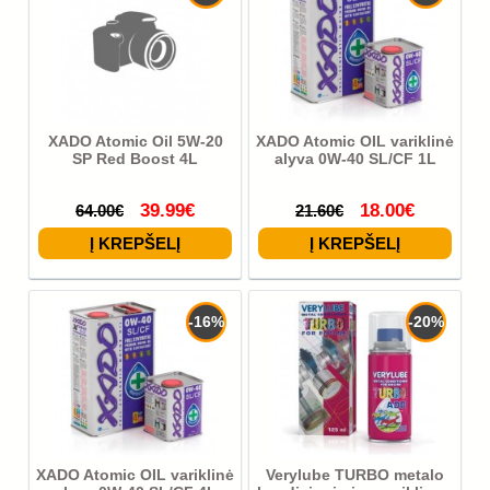
XADO Atomic Oil 5W-20
XADO Atomic OIL variklinė
SP Red Boost 4L
alyva 0W-40 SL/CF 1L
39.99€
18.00€
64.00€
21.60€
-16%
-20%
XADO Atomic OIL variklinė
Verylube TURBO metalo