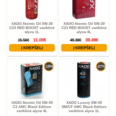
XADO Atomic Oil 5W-30
XADO Atomic Oil 5W-30
C23 RED BOOST variklinė
C23 RED BOOST variklinė
alyva 1L
alyva 4L
11.00€
39.49€
15.56€
49.38€
-19%
-27%
XADO Atomic Oil 5W-40
XADO Luxury 5W-40
С3 AMC Black Edition
SM/CF AMC Black Edition
variklinė alyva 4L
variklinė alyva 1L