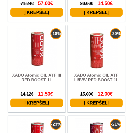
57.00€
14.50€
71.24€
20.00€
-18%
-20%
XADO Atomic OIL ATF III
XADO Atomic OIL ATF
RED BOOST 1L
III/IV/V RED BOOST 1L
11.50€
12.00€
14.12€
15.00€
-23%
-21%