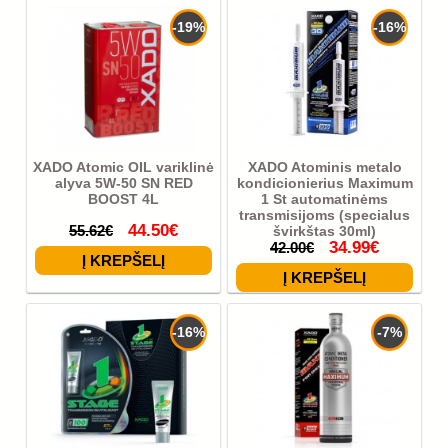
-19%
-16%
XADO Atomic OIL variklinė
XADO Atominis metalo
alyva 5W-50 SN RED
kondicionierius Maximum
BOOST 4L
1 St automatinėms
transmisijoms (specialus
44.50€
55.62€
švirkštas 30ml)
34.99€
42.00€
-16%
-7%