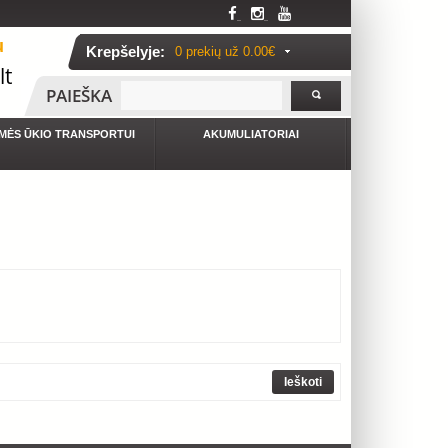
u
Krepšelyje:
0 prekių už
0.00€
lt
PAIEŠKA
MĖS ŪKIO TRANSPORTUI
AKUMULIATORIAI