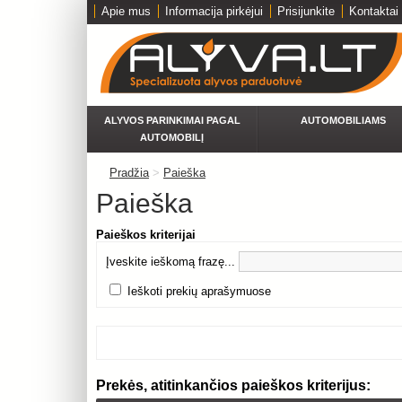
Apie mus
Informacija pirkėjui
Prisijunkite
Kontaktai
ALYVOS PARINKIMAI PAGAL
AUTOMOBILIAMS
AUTOMOBILĮ
Pradžia
>
Paieška
Paieška
Paieškos kriterijai
Įveskite ieškomą frazę...
Ieškoti prekių aprašymuose
Prekės, atitinkančios paieškos kriterijus: