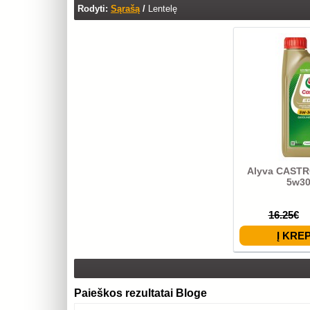
Rodyti:
Sąrašą
/
Lentelę
Alyva CASTR
5w30
16.25€
Paieškos rezultatai Bloge