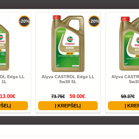
-20%
-20%
OL Edge LL
Alyva CASTROL Edge LL
Alyva CAST
 1L
5w30 5L
5w30
13.00€
59.00€
73.75€
59.37€