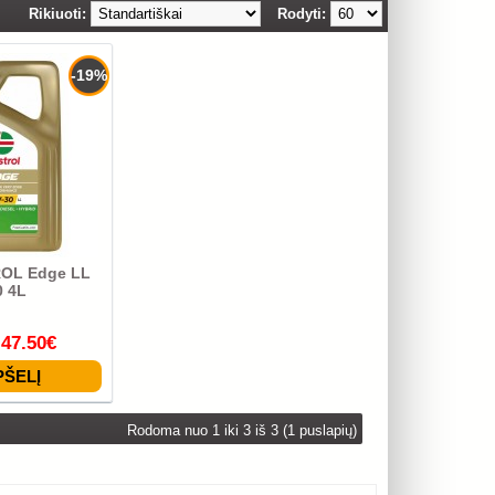
Rikiuoti:
Rodyti:
-19%
ROL Edge LL
 4L
47.50€
Rodoma nuo 1 iki 3 iš 3 (1 puslapių)