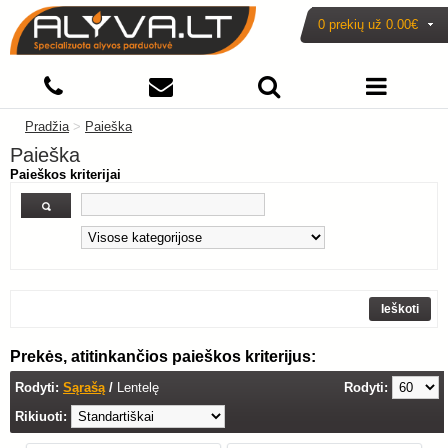
0 prekių už
0.00€
Pradžia
>
Paieška
Paieška
Paieškos kriterijai
Prekės, atitinkančios paieškos kriterijus:
Rodyti:
Sąrašą
/
Lentelę
Rodyti:
Rikiuoti: