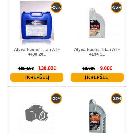
-20%
-35%
Alyva Fuchs Titan ATF
Alyva Fuchs Titan ATF
4400 20L
4134 1L
130.00€
9.00€
162.50€
13.98€
-20%
-22%