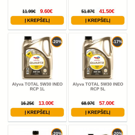
9.60€
41.50€
11.99€
51.87€
-20%
-17%
Alyva TOTAL 5W30 INEO
Alyva TOTAL 5W30 INEO
RCP 1L
RCP 5L
13.00€
57.00€
16.25€
68.97€
-20%
-20%