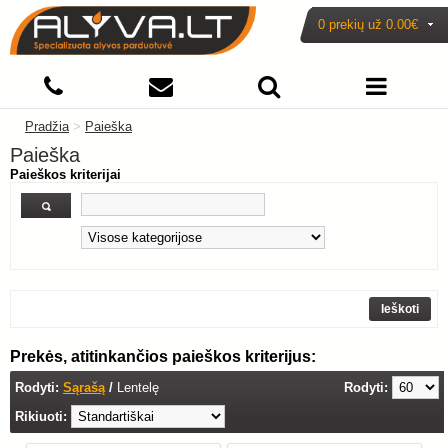
0 prekių už
0.00€
Pradžia
>
Paieška
Paieška
Paieškos kriterijai
Prekės, atitinkančios paieškos kriterijus:
Rodyti:
Sąrašą
/
Lentelę
Rodyti:
Rikiuoti: