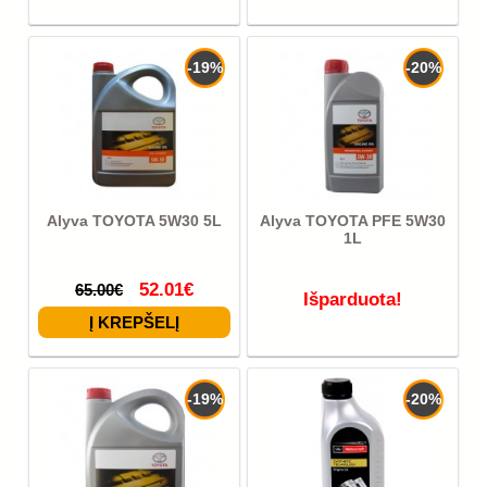
-19%
-20%
Alyva TOYOTA 5W30 5L
Alyva TOYOTA PFE 5W30
1L
52.01€
65.00€
Išparduota!
-19%
-20%