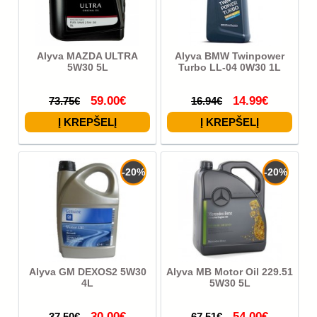
Alyva MAZDA ULTRA
Alyva BMW Twinpower
5W30 5L
Turbo LL-04 0W30 1L
59.00€
14.99€
73.75€
16.94€
-20%
-20%
Alyva GM DEXOS2 5W30
Alyva MB Motor Oil 229.51
4L
5W30 5L
30.00€
54.00€
37.50€
67.51€