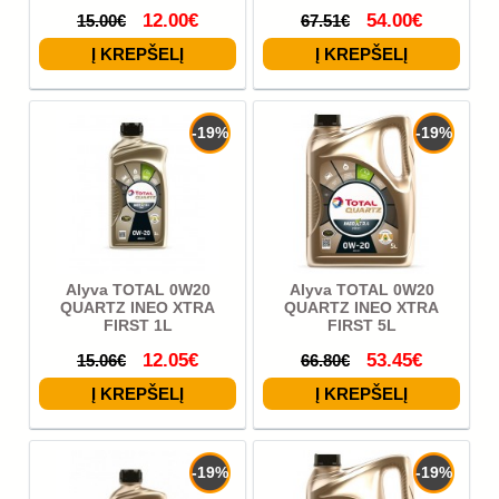
12.00€
54.00€
15.00€
67.51€
-19%
-19%
Alyva TOTAL 0W20
Alyva TOTAL 0W20
QUARTZ INEO XTRA
QUARTZ INEO XTRA
FIRST 1L
FIRST 5L
12.05€
53.45€
15.06€
66.80€
-19%
-19%